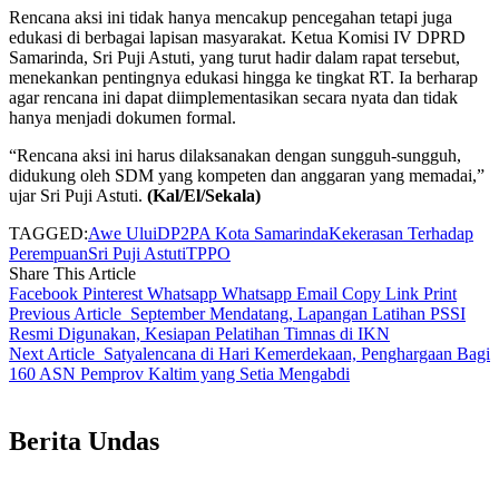
Rencana aksi ini tidak hanya mencakup pencegahan tetapi juga
edukasi di berbagai lapisan masyarakat. Ketua Komisi IV DPRD
Samarinda, Sri Puji Astuti, yang turut hadir dalam rapat tersebut,
menekankan pentingnya edukasi hingga ke tingkat RT. Ia berharap
agar rencana ini dapat diimplementasikan secara nyata dan tidak
hanya menjadi dokumen formal.
“Rencana aksi ini harus dilaksanakan dengan sungguh-sungguh,
didukung oleh SDM yang kompeten dan anggaran yang memadai,”
ujar Sri Puji Astuti.
(Kal/El/Sekala)
TAGGED:
Awe Ului
DP2PA Kota Samarinda
Kekerasan Terhadap
Perempuan
Sri Puji Astuti
TPPO
Share This Article
Facebook
Pinterest
Whatsapp
Whatsapp
Email
Copy Link
Print
Previous Article
September Mendatang, Lapangan Latihan PSSI
Resmi Digunakan, Kesiapan Pelatihan Timnas di IKN
Next Article
Satyalencana di Hari Kemerdekaan, Penghargaan Bagi
160 ASN Pemprov Kaltim yang Setia Mengabdi
Berita Undas