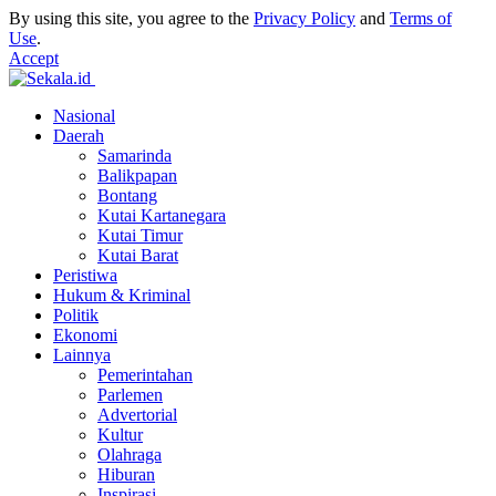
By using this site, you agree to the
Privacy Policy
and
Terms of
Use
.
Accept
Nasional
Daerah
Samarinda
Balikpapan
Bontang
Kutai Kartanegara
Kutai Timur
Kutai Barat
Peristiwa
Hukum & Kriminal
Politik
Ekonomi
Lainnya
Pemerintahan
Parlemen
Advertorial
Kultur
Olahraga
Hiburan
Inspirasi