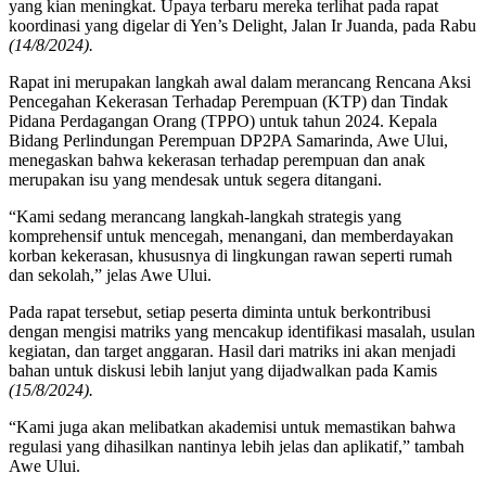
yang kian meningkat. Upaya terbaru mereka terlihat pada rapat
koordinasi yang digelar di Yen’s Delight, Jalan Ir Juanda, pada Rabu
(14/8/2024).
Rapat ini merupakan langkah awal dalam merancang Rencana Aksi
Pencegahan Kekerasan Terhadap Perempuan (KTP) dan Tindak
Pidana Perdagangan Orang (TPPO) untuk tahun 2024. Kepala
Bidang Perlindungan Perempuan DP2PA Samarinda, Awe Ului,
menegaskan bahwa kekerasan terhadap perempuan dan anak
merupakan isu yang mendesak untuk segera ditangani.
“Kami sedang merancang langkah-langkah strategis yang
komprehensif untuk mencegah, menangani, dan memberdayakan
korban kekerasan, khususnya di lingkungan rawan seperti rumah
dan sekolah,” jelas Awe Ului.
Pada rapat tersebut, setiap peserta diminta untuk berkontribusi
dengan mengisi matriks yang mencakup identifikasi masalah, usulan
kegiatan, dan target anggaran. Hasil dari matriks ini akan menjadi
bahan untuk diskusi lebih lanjut yang dijadwalkan pada Kamis
(15/8/2024).
“Kami juga akan melibatkan akademisi untuk memastikan bahwa
regulasi yang dihasilkan nantinya lebih jelas dan aplikatif,” tambah
Awe Ului.