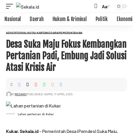
Aa
Nasional
Daerah
Hukum & Kriminal
Politik
Ekonomi
ADVERTORIAL
KUTAI KARTANEGARA
PEMERINTAHAN
Desa Suka Maju Fokus Kembangkan
Pertanian Padi, Embung Jadi Solusi
Atasi Krisis Air
BY
REDAKSI
PUBLISHED: KAMIS, 17 APRIL 2025
Lahan pertanian di Kukar.
Kukar,
Sekala.id
– Pemerintah Desa (Pemdes) Suka Maju,