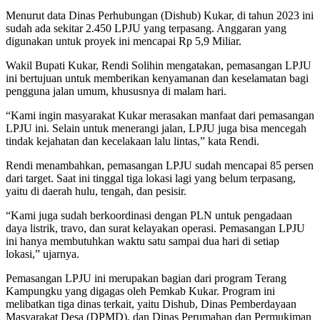
Menurut data Dinas Perhubungan (Dishub) Kukar, di tahun 2023 ini
sudah ada sekitar 2.450 LPJU yang terpasang. Anggaran yang
digunakan untuk proyek ini mencapai Rp 5,9 Miliar.
Wakil Bupati Kukar, Rendi Solihin mengatakan, pemasangan LPJU
ini bertujuan untuk memberikan kenyamanan dan keselamatan bagi
pengguna jalan umum, khususnya di malam hari.
“Kami ingin masyarakat Kukar merasakan manfaat dari pemasangan
LPJU ini. Selain untuk menerangi jalan, LPJU juga bisa mencegah
tindak kejahatan dan kecelakaan lalu lintas,” kata Rendi.
Rendi menambahkan, pemasangan LPJU sudah mencapai 85 persen
dari target. Saat ini tinggal tiga lokasi lagi yang belum terpasang,
yaitu di daerah hulu, tengah, dan pesisir.
“Kami juga sudah berkoordinasi dengan PLN untuk pengadaan
daya listrik, travo, dan surat kelayakan operasi. Pemasangan LPJU
ini hanya membutuhkan waktu satu sampai dua hari di setiap
lokasi,” ujarnya.
Pemasangan LPJU ini merupakan bagian dari program Terang
Kampungku yang digagas oleh Pemkab Kukar. Program ini
melibatkan tiga dinas terkait, yaitu Dishub, Dinas Pemberdayaan
Masyarakat Desa (DPMD), dan Dinas Perumahan dan Permukiman