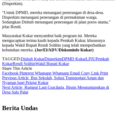
(Disperkim).
“Untuk DPMD, mereka menangani penerangan di desa-desa.
Disperkim menangani penerangan di permukiman warga.
Sedangkan Dishub menangani penerangan di jalan poros utama,”
jelas Rendi.
Masyarakat Kukar menyambut baik program ini. Mereka
mengucapkan terima kasih kepada Pemkab Kukar, khususnya
kepada Wakil Bupati Rendi Solihin yang telah memperhatikan
kebutuhan mereka.
(Jor/El/ADV/Diskominfo Kukar)
TAGGED:
Dishub Kukar
Disperkim
DPMD Kukar
LPJU
Pemkab
Kukar
Rendi Solihin
Wakil Bupati Kukar
Share This Article
Facebook
Pinterest
Whatsapp
Whatsapp
Email
Copy Link
Print
Previous Article
Bus Sekolah, Solusi Transportasi Aman dan
Nyaman bagi Pelajar Kukar
Next Article
Rumput Laut Gracilaria, Bisnis Menguntungkan di
Desa Salo Palai
Berita Undas