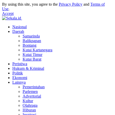
By using this site, you agree to the
Privacy Policy
and
Terms of
Use
.
Accept
Nasional
Daerah
Samarinda
Balikpapan
Bontang
Kutai Kartanegara
Kutai Timur
Kutai Barat
Peristiwa
Hukum & Kriminal
Politik
Ekonomi
Lainnya
Pemerintahan
Parlemen
Advertorial
Kultur
Olahraga
Hiburan
Inspirasi