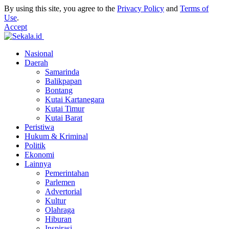
By using this site, you agree to the
Privacy Policy
and
Terms of
Use
.
Accept
Nasional
Daerah
Samarinda
Balikpapan
Bontang
Kutai Kartanegara
Kutai Timur
Kutai Barat
Peristiwa
Hukum & Kriminal
Politik
Ekonomi
Lainnya
Pemerintahan
Parlemen
Advertorial
Kultur
Olahraga
Hiburan
Inspirasi