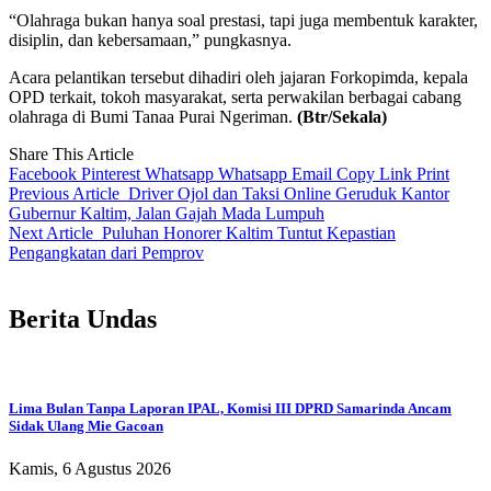
“Olahraga bukan hanya soal prestasi, tapi juga membentuk karakter,
disiplin, dan kebersamaan,” pungkasnya.
Acara pelantikan tersebut dihadiri oleh jajaran Forkopimda, kepala
OPD terkait, tokoh masyarakat, serta perwakilan berbagai cabang
olahraga di Bumi Tanaa Purai Ngeriman.
(Btr/Sekala)
Share This Article
Facebook
Pinterest
Whatsapp
Whatsapp
Email
Copy Link
Print
Previous Article
Driver Ojol dan Taksi Online Geruduk Kantor
Gubernur Kaltim, Jalan Gajah Mada Lumpuh
Next Article
Puluhan Honorer Kaltim Tuntut Kepastian
Pengangkatan dari Pemprov
Berita Undas
Lima Bulan Tanpa Laporan IPAL, Komisi III DPRD Samarinda Ancam
Sidak Ulang Mie Gacoan
Kamis, 6 Agustus 2026