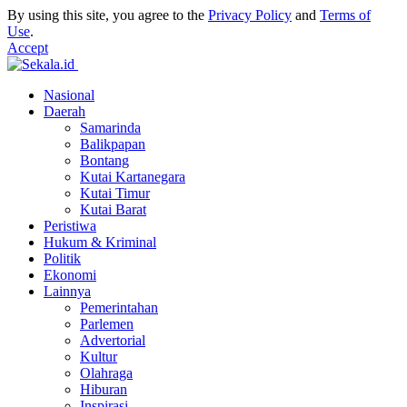
By using this site, you agree to the
Privacy Policy
and
Terms of
Use
.
Accept
Nasional
Daerah
Samarinda
Balikpapan
Bontang
Kutai Kartanegara
Kutai Timur
Kutai Barat
Peristiwa
Hukum & Kriminal
Politik
Ekonomi
Lainnya
Pemerintahan
Parlemen
Advertorial
Kultur
Olahraga
Hiburan
Inspirasi