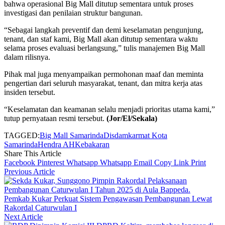
bahwa operasional Big Mall ditutup sementara untuk proses
investigasi dan penilaian struktur bangunan.
“Sebagai langkah preventif dan demi keselamatan pengunjung,
tenant, dan staf kami, Big Mall akan ditutup sementara waktu
selama proses evaluasi berlangsung,” tulis manajemen Big Mall
dalam rilisnya.
Pihak mal juga menyampaikan permohonan maaf dan meminta
pengertian dari seluruh masyarakat, tenant, dan mitra kerja atas
insiden tersebut.
“Keselamatan dan keamanan selalu menjadi prioritas utama kami,”
tutup pernyataan resmi tersebut.
(Jor/El/Sekala)
TAGGED:
Big Mall Samarinda
Disdamkarmat Kota
Samarinda
Hendra AH
Kebakaran
Share This Article
Facebook
Pinterest
Whatsapp
Whatsapp
Email
Copy Link
Print
Previous Article
Pemkab Kukar Perkuat Sistem Pengawasan Pembangunan Lewat
Rakordal Caturwulan I
Next Article