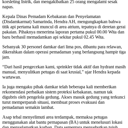
korsleting listrik, dan mengakibatkan 25 orang mengalami sesak
napas.
Kepala Dinas Pemadam Kebakaran dan Penyelamatan
(Disdamkarmat) Samarinda, Hendra AH, mengungkapkan bahwa
titik api pertama kali muncul di area atrium, tepatnya di deretan gerai
pakaian. Pihaknya menerima laporan pertama pukul 00.00 Wita dan
baru berhasil memadamkan api sekitar pukul 02.45 Wita.
Sebanyak 30 personel damkar dari lima pos, dibantu para relawan,
dikerahkan dalam operasi pemadaman yang berlangsung hampir tiga
jam.
“Dari hasil pengecekan kami, sprinkler tidak aktif dan hydrant masih
manual, menyulitkan petugas di saat krusial,” ujar Hendra kepada
wartawan.
Ia juga mengaku pihak damkar telah beberapa kali memberikan
rekomendasi perbaikan sistem proteksi kebakaran, namun tak
digubris oleh pengelola gedung. Akses masuk gedung yang terkunci
turut memperparah situasi, membuat proses evakuasi dan
pemadaman semakin lambat.
Asap tebal menyelimuti area terdampak, memaksa petugas
menggunakan alat bantu pernapasan (BA) untuk menelusuri lokasi
dan menyelamatkan korban. Data sementara menyebutkan tujuh