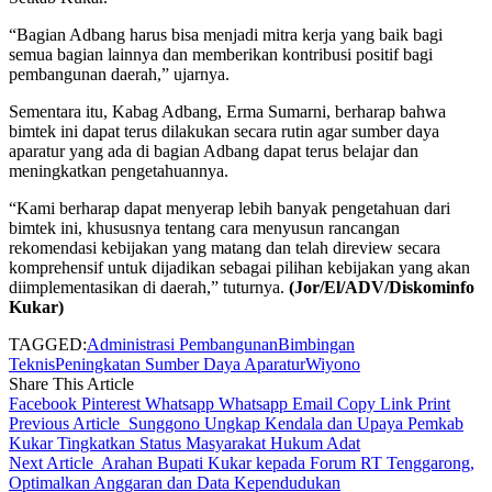
“Bagian Adbang harus bisa menjadi mitra kerja yang baik bagi
semua bagian lainnya dan memberikan kontribusi positif bagi
pembangunan daerah,” ujarnya.
Sementara itu, Kabag Adbang, Erma Sumarni, berharap bahwa
bimtek ini dapat terus dilakukan secara rutin agar sumber daya
aparatur yang ada di bagian Adbang dapat terus belajar dan
meningkatkan pengetahuannya.
“Kami berharap dapat menyerap lebih banyak pengetahuan dari
bimtek ini, khususnya tentang cara menyusun rancangan
rekomendasi kebijakan yang matang dan telah direview secara
komprehensif untuk dijadikan sebagai pilihan kebijakan yang akan
diimplementasikan di daerah,” tuturnya.
(Jor/El/ADV/Diskominfo
Kukar)
TAGGED:
Administrasi Pembangunan
Bimbingan
Teknis
Peningkatan Sumber Daya Aparatur
Wiyono
Share This Article
Facebook
Pinterest
Whatsapp
Whatsapp
Email
Copy Link
Print
Previous Article
Sunggono Ungkap Kendala dan Upaya Pemkab
Kukar Tingkatkan Status Masyarakat Hukum Adat
Next Article
Arahan Bupati Kukar kepada Forum RT Tenggarong,
Optimalkan Anggaran dan Data Kependudukan