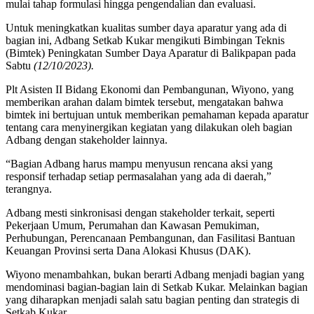
mulai tahap formulasi hingga pengendalian dan evaluasi.
Untuk meningkatkan kualitas sumber daya aparatur yang ada di
bagian ini, Adbang Setkab Kukar mengikuti Bimbingan Teknis
(Bimtek) Peningkatan Sumber Daya Aparatur di Balikpapan pada
Sabtu
(12/10/2023).
Plt Asisten II Bidang Ekonomi dan Pembangunan, Wiyono, yang
memberikan arahan dalam bimtek tersebut, mengatakan bahwa
bimtek ini bertujuan untuk memberikan pemahaman kepada aparatur
tentang cara menyinergikan kegiatan yang dilakukan oleh bagian
Adbang dengan stakeholder lainnya.
“Bagian Adbang harus mampu menyusun rencana aksi yang
responsif terhadap setiap permasalahan yang ada di daerah,”
terangnya.
Adbang mesti sinkronisasi dengan stakeholder terkait, seperti
Pekerjaan Umum, Perumahan dan Kawasan Pemukiman,
Perhubungan, Perencanaan Pembangunan, dan Fasilitasi Bantuan
Keuangan Provinsi serta Dana Alokasi Khusus (DAK).
Wiyono menambahkan, bukan berarti Adbang menjadi bagian yang
mendominasi bagian-bagian lain di Setkab Kukar. Melainkan bagian
yang diharapkan menjadi salah satu bagian penting dan strategis di
Setkab Kukar.