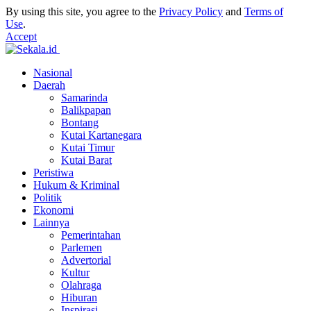
By using this site, you agree to the
Privacy Policy
and
Terms of
Use
.
Accept
Nasional
Daerah
Samarinda
Balikpapan
Bontang
Kutai Kartanegara
Kutai Timur
Kutai Barat
Peristiwa
Hukum & Kriminal
Politik
Ekonomi
Lainnya
Pemerintahan
Parlemen
Advertorial
Kultur
Olahraga
Hiburan
Inspirasi