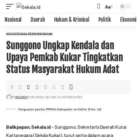
Aa
Nasional
Daerah
Hukum & Kriminal
Politik
Ekonomi
ADVERTORIAL
PEMERINTAHAN
Sunggono Ungkap Kendala dan
Upaya Pemkab Kukar Tingkatkan
Status Masyarakat Hukum Adat
BY
REDAKSI
PUBLISHED: SELASA, 24 OKTOBER 2023
Penguatan panitia PPMHA Kabupaten se-Kaltim (Foto: Ist)
Balikpapan,
Sekala.id
– Sunggono, Sekretaris Daerah Kutai
Kartanegara (Sekda Kukar), turut serta dalam acara