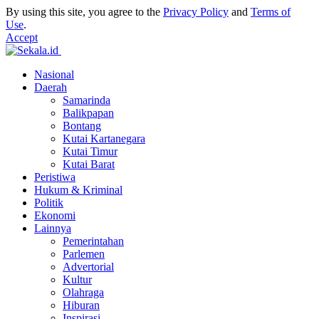
By using this site, you agree to the
Privacy Policy
and
Terms of
Use
.
Accept
Nasional
Daerah
Samarinda
Balikpapan
Bontang
Kutai Kartanegara
Kutai Timur
Kutai Barat
Peristiwa
Hukum & Kriminal
Politik
Ekonomi
Lainnya
Pemerintahan
Parlemen
Advertorial
Kultur
Olahraga
Hiburan
Inspirasi