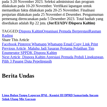
pada 3-20 November 2023. Seleksi administrasi dan program
dilakukan pada 10-20 November. Verifikasi lapangan untuk
memastikan fakta dilakukan pada 20-25 November. Finalisasi
penjurian dilakukan pada 25 November-4 Desember. Pengumuman
pemenang direncanakan pada 5 Desember 2023. Total hadiah yang
disediakan adalah Rp 22 juta.
(Jor/El/ADV/Dispora Kaltim)
TAGGED:
Dispora Kaltim
Organisasi Pemuda Berprestasi
Rasman
Rading
Share This Article
Facebook
Pinterest
Whatsapp
Whatsapp
Email
Copy Link
Print
Previous Article
Maluhu Jadi Sasaran Pertama Pelatihan Tim
Enumerator SPPDK Dispora Kaltim
Next Article
Dispora Kaltim Apresiasi Pemuda Peduli Lingkungan,
Pilih 3 Pasang Duta Pepelingasih
Berita Undas
Lima Bulan Tanpa Laporan IPAL, Komisi III DPRD Samarinda Ancam
Sidak Ulang Mie Gacoan