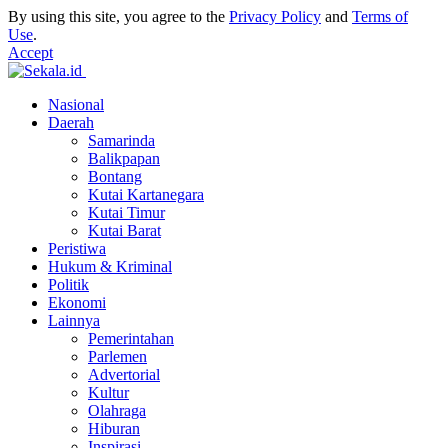
By using this site, you agree to the
Privacy Policy
and
Terms of
Use
.
Accept
Nasional
Daerah
Samarinda
Balikpapan
Bontang
Kutai Kartanegara
Kutai Timur
Kutai Barat
Peristiwa
Hukum & Kriminal
Politik
Ekonomi
Lainnya
Pemerintahan
Parlemen
Advertorial
Kultur
Olahraga
Hiburan
Inspirasi