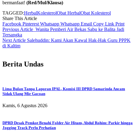
bermanfaat!
(Red/Mul/Klausa)
TAGGED:
Herbal
Kolesterol
Obat Herbal
Obat Kolesterol
Share This Article
Facebook
Pinterest
Whatsapp
Whatsapp
Email
Copy Link
Print
Previous Article
Wanita Pemberi Air Bekas Sabu ke Balita Jadi
Tersangka
Next Article
Salehuddin: Kami Akan Kawal Hak-Hak Guru PPPK
di Kaltim
Berita Undas
Lima Bulan Tanpa Laporan IPAL, Komisi III DPRD Samarinda Ancam
Sidak Ulang Mie Gacoan
Kamis, 6 Agustus 2026
DPRD Desak Pemkot Benahi Folder Air Hitam, Abdul Rohim: Parkir hingga
Jogging Track Perlu Perhatian