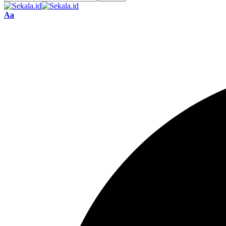
Font
Aa
Resizer