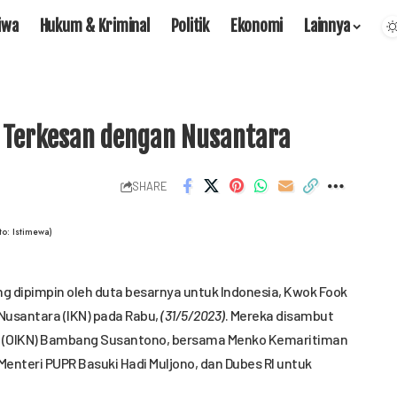
iwa
Hukum & Kriminal
Politik
Ekonomi
Lainnya
a Terkesan dengan Nusantara
SHARE
o: Istimewa)
ng dipimpin oleh duta besarnya untuk Indonesia, Kwok Fook
Nusantara (IKN) pada Rabu,
(31/5/2023)
. Mereka disambut
ra (OIKN) Bambang Susantono, bersama Menko Kemaritiman
 Menteri PUPR Basuki Hadi Muljono, dan Dubes RI untuk