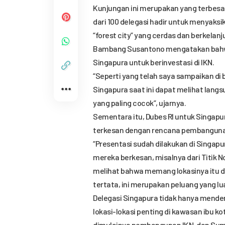
Kunjungan ini merupakan yang terbesar
dari 100 delegasi hadir untuk menyaks
“forest city” yang cerdas dan berkelanj
Bambang Susantono mengatakan bahwa 
Singapura untuk berinvestasi di IKN.
“Seperti yang telah saya sampaikan di 
Singapura saat ini dapat melihat lang
yang paling cocok”, ujarnya.
Sementara itu, Dubes RI untuk Singap
terkesan dengan rencana pembangunan
“Presentasi sudah dilakukan di Singapur
mereka berkesan, misalnya dari Titik 
melihat bahwa memang lokasinya itu 
tertata, ini merupakan peluang yang lu
Delegasi Singapura tidak hanya menden
lokasi-lokasi penting di kawasan ibu k
dimulainya pembangunan IKN, dan Sum