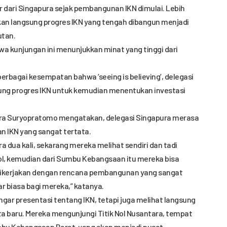
 dari Singapura sejak pembangunan IKN dimulai. Lebih
ikan langsung progres IKN yang tengah dibangun menjadi
utan.
kunjungan ini menunjukkan minat yang tinggi dari
berbagai kesempatan bahwa ‘seeing is believing’, delegasi
sung progres IKN untuk kemudian menentukan investasi
ura Suryopratomo mengatakan, delegasi Singapura merasa
 IKN yang sangat tertata.
a dua kali, sekarang mereka melihat sendiri dan tadi
Nol, kemudian dari Sumbu Kebangsaan itu mereka bisa
dikerjakan dengan rencana pembangunan yang sangat
ar biasa bagi mereka,” katanya.
gar presentasi tentang IKN, tetapi juga melihat langsung
ota baru. Mereka mengunjungi Titik Nol Nusantara, tempat
bu Kebangsaan Barat, yang akan menjadi pusat