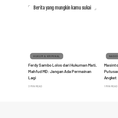
Berita yang mungkin kamu sukai
HUKUM & KRIMINAL
NASIO
Ferdy Sambo Lolos dari Hukuman Mati,
Masinto
Mahfud MD: Jangan Ada Permainan
Putusan
Lagi
Angket
3 MIN READ
1 MIN READ