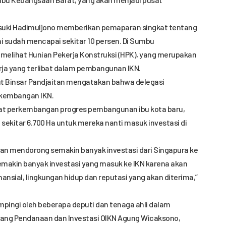
Basuki Hadimuljono memberikan pemaparan singkat tentang
i sudah mencapai sekitar 10 persen. Di Sumbu
melihat Hunian Pekerja Konstruksi (HPK), yang merupakan
erja yang terlibat dalam pembangunan IKN.
t Binsar Pandjaitan mengatakan bahwa delegasi
rkembangan IKN.
hat perkembangan progres pembangunan ibu kota baru,
ra sekitar 6.700 Ha untuk mereka nanti masuk investasi di
kan mendorong semakin banyak investasi dari Singapura ke
emakin banyak investasi yang masuk ke IKN karena akan
nansial, lingkungan hidup dan reputasi yang akan diterima,”
ingi oleh beberapa deputi dan tenaga ahli dalam
idang Pendanaan dan Investasi OIKN Agung Wicaksono,