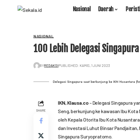
Nasional
Daerah
Perist
NASIONAL
100 Lebih Delegasi Singapur
BY
REDAKSI
PUBLISHED: KAMIS, 1 JUNI 2023
Delegasi Singapura saat berkunjung ke IKN Nusantara (fot
IKN,
Klausa.co
– Delegasi Singapura ya
Seng, berkunjung ke kawasan Ibu Kota 
SHARE
oleh Kepala Otorita Ibu Kota Nusanta
dan Investasi Luhut Binsar Pandjaitan,
Singapura Suryopratomo.