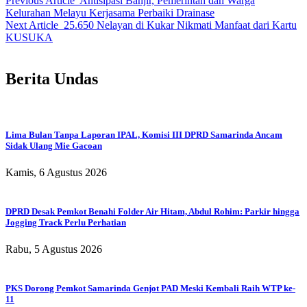
Previous Article
Antisipasi Banjir, Pemerintah dan Warga
Kelurahan Melayu Kerjasama Perbaiki Drainase
Next Article
25.650 Nelayan di Kukar Nikmati Manfaat dari Kartu
KUSUKA
Berita Undas
Lima Bulan Tanpa Laporan IPAL, Komisi III DPRD Samarinda Ancam
Sidak Ulang Mie Gacoan
Kamis, 6 Agustus 2026
DPRD Desak Pemkot Benahi Folder Air Hitam, Abdul Rohim: Parkir hingga
Jogging Track Perlu Perhatian
Rabu, 5 Agustus 2026
PKS Dorong Pemkot Samarinda Genjot PAD Meski Kembali Raih WTP ke-
11