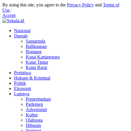
By using this site, you agree to the
Privacy Policy
and
Terms of
Use
.
Accept
Nasional
Daerah
Samarinda
Balikpapan
Bontang
Kutai Kartanegara
Kutai Timur
Kutai Barat
Peristiwa
Hukum & Kriminal
Politik
Ekonomi
Lainnya
Pemerintahan
Parlemen
Advertorial
Kultur
Olahraga
Hiburan
Inspirasi