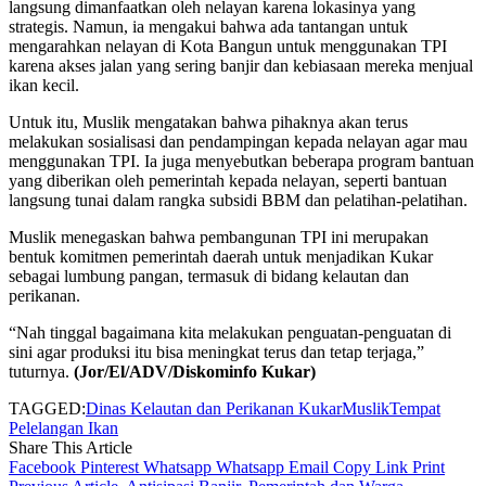
langsung dimanfaatkan oleh nelayan karena lokasinya yang
strategis. Namun, ia mengakui bahwa ada tantangan untuk
mengarahkan nelayan di Kota Bangun untuk menggunakan TPI
karena akses jalan yang sering banjir dan kebiasaan mereka menjual
ikan kecil.
Untuk itu, Muslik mengatakan bahwa pihaknya akan terus
melakukan sosialisasi dan pendampingan kepada nelayan agar mau
menggunakan TPI. Ia juga menyebutkan beberapa program bantuan
yang diberikan oleh pemerintah kepada nelayan, seperti bantuan
langsung tunai dalam rangka subsidi BBM dan pelatihan-pelatihan.
Muslik menegaskan bahwa pembangunan TPI ini merupakan
bentuk komitmen pemerintah daerah untuk menjadikan Kukar
sebagai lumbung pangan, termasuk di bidang kelautan dan
perikanan.
“Nah tinggal bagaimana kita melakukan penguatan-penguatan di
sini agar produksi itu bisa meningkat terus dan tetap terjaga,”
tuturnya.
(Jor/El/ADV/Diskominfo Kukar)
TAGGED:
Dinas Kelautan dan Perikanan Kukar
Muslik
Tempat
Pelelangan Ikan
Share This Article
Facebook
Pinterest
Whatsapp
Whatsapp
Email
Copy Link
Print