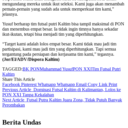
mengundang mereka untuk ikut seleksi. Kami juga akan menambah
pemain-pemain yang sudah ada untuk memperkuat tim kami,”
jelasnya.
Yusuf berharap tim futsal putri Kaltim bisa tampil maksimal di PON
dan menembus empat besar. Ia tidak ingin timnya hanya sekadar
ikut-ikutan, tetapi bisa menjadi tim yang diperhitungkan.
“Target kami adalah lolos empat besar. Kami tidak mau jadi tim
partisipasi, kami mau jadi tim yang diperhitungkan. Tapi semua
tergantung pada persiapan dan kerjasama tim kami,” tegasnya.
(Jor/El/ADV/Dispora Kaltim)
TAGGED:
BK PON
Muhammad Yusuf
PON XXI
Tim Futsal Putri
Kaltim
Share This Article
Facebook
Pinterest
Whatsapp
Whatsapp
Email
Copy Link
Print
Previous Article
Dominasi Futsal Kaltim di Kalimantan, Lolos ke
PON XXI Tanpa Kekalahan
Next Article
Futsal Putra Kaltim Juara Zona, Tidak Putuh Banyak
Perombakan
Berita Undas