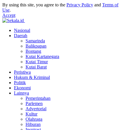
By using this site, you agree to the
Privacy Policy
and
Terms of
Use
.
Accept
Nasional
Daerah
Samarinda
Balikpapan
Bontang
Kutai Kartanegara
Kutai Timur
Kutai Barat
Peristiwa
Hukum & Kriminal
Politik
Ekonomi
Lainnya
Pemerintahan
Parlemen
Advertorial
Kultur
Olahraga
Hiburan
Inspirasi