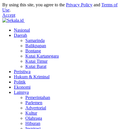
By using this site, you agree to the
Privacy Policy
and
Terms of
Use
.
Accept
Nasional
Daerah
Samarinda
Balikpapan
Bontang
Kutai Kartanegara
Kutai Timur
Kutai Barat
Peristiwa
Hukum & Kriminal
Politik
Ekonomi
Lainnya
Pemerintahan
Parlemen
Advertorial
Kultur
Olahraga
Hiburan
Inspirasi