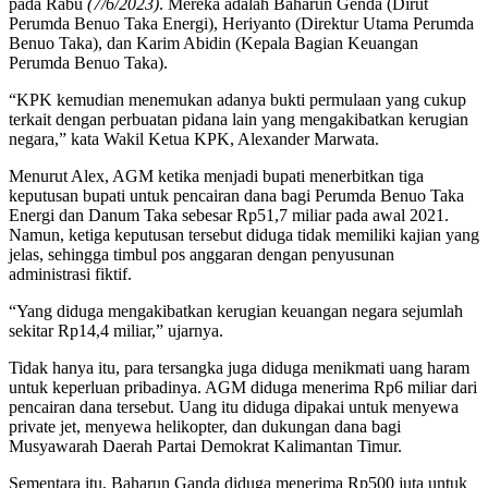
pada Rabu
(7/6/2023)
. Mereka adalah Baharun Genda (Dirut
Perumda Benuo Taka Energi), Heriyanto (Direktur Utama Perumda
Benuo Taka), dan Karim Abidin (Kepala Bagian Keuangan
Perumda Benuo Taka).
“KPK kemudian menemukan adanya bukti permulaan yang cukup
terkait dengan perbuatan pidana lain yang mengakibatkan kerugian
negara,” kata Wakil Ketua KPK, Alexander Marwata.
Menurut Alex, AGM ketika menjadi bupati menerbitkan tiga
keputusan bupati untuk pencairan dana bagi Perumda Benuo Taka
Energi dan Danum Taka sebesar Rp51,7 miliar pada awal 2021.
Namun, ketiga keputusan tersebut diduga tidak memiliki kajian yang
jelas, sehingga timbul pos anggaran dengan penyusunan
administrasi fiktif.
“Yang diduga mengakibatkan kerugian keuangan negara sejumlah
sekitar Rp14,4 miliar,” ujarnya.
Tidak hanya itu, para tersangka juga diduga menikmati uang haram
untuk keperluan pribadinya. AGM diduga menerima Rp6 miliar dari
pencairan dana tersebut. Uang itu diduga dipakai untuk menyewa
private jet, menyewa helikopter, dan dukungan dana bagi
Musyawarah Daerah Partai Demokrat Kalimantan Timur.
Sementara itu, Baharun Ganda diduga menerima Rp500 juta untuk