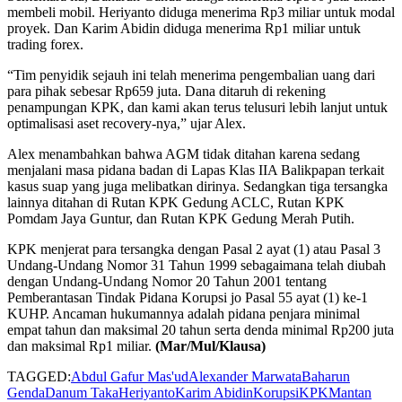
membeli mobil. Heriyanto diduga menerima Rp3 miliar untuk modal
proyek. Dan Karim Abidin diduga menerima Rp1 miliar untuk
trading forex.
“Tim penyidik sejauh ini telah menerima pengembalian uang dari
para pihak sebesar Rp659 juta. Dana ditaruh di rekening
penampungan KPK, dan kami akan terus telusuri lebih lanjut untuk
optimalisasi aset recovery-nya,” ujar Alex.
Alex menambahkan bahwa AGM tidak ditahan karena sedang
menjalani masa pidana badan di Lapas Klas IIA Balikpapan terkait
kasus suap yang juga melibatkan dirinya. Sedangkan tiga tersangka
lainnya ditahan di Rutan KPK Gedung ACLC, Rutan KPK
Pomdam Jaya Guntur, dan Rutan KPK Gedung Merah Putih.
KPK menjerat para tersangka dengan Pasal 2 ayat (1) atau Pasal 3
Undang-Undang Nomor 31 Tahun 1999 sebagaimana telah diubah
dengan Undang-Undang Nomor 20 Tahun 2001 tentang
Pemberantasan Tindak Pidana Korupsi jo Pasal 55 ayat (1) ke-1
KUHP. Ancaman hukumannya adalah pidana penjara minimal
empat tahun dan maksimal 20 tahun serta denda minimal Rp200 juta
dan maksimal Rp1 miliar.
(Mar/Mul/Klausa)
TAGGED:
Abdul Gafur Mas'ud
Alexander Marwata
Baharun
Genda
Danum Taka
Heriyanto
Karim Abidin
Korupsi
KPK
Mantan