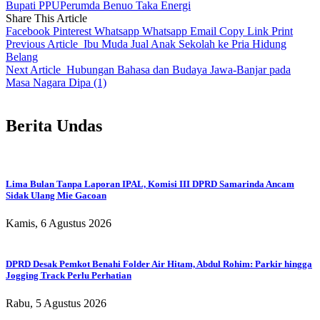
Bupati PPU
Perumda Benuo Taka Energi
Share This Article
Facebook
Pinterest
Whatsapp
Whatsapp
Email
Copy Link
Print
Previous Article
Ibu Muda Jual Anak Sekolah ke Pria Hidung
Belang
Next Article
Hubungan Bahasa dan Budaya Jawa-Banjar pada
Masa Nagara Dipa (1)
Berita Undas
Lima Bulan Tanpa Laporan IPAL, Komisi III DPRD Samarinda Ancam
Sidak Ulang Mie Gacoan
Kamis, 6 Agustus 2026
DPRD Desak Pemkot Benahi Folder Air Hitam, Abdul Rohim: Parkir hingga
Jogging Track Perlu Perhatian
Rabu, 5 Agustus 2026