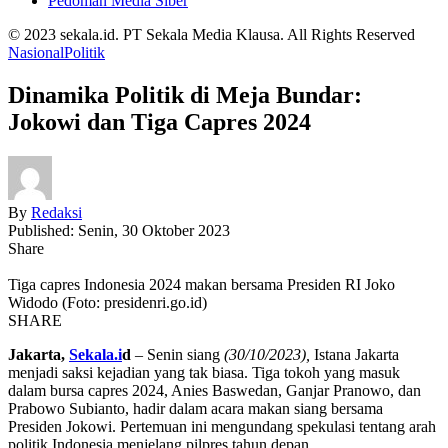
Pedoman Media Siber
© 2023 sekala.id. PT Sekala Media Klausa. All Rights Reserved
Nasional
Politik
Dinamika Politik di Meja Bundar:
Jokowi dan Tiga Capres 2024
By
Redaksi
Published: Senin, 30 Oktober 2023
Share
Tiga capres Indonesia 2024 makan bersama Presiden RI Joko
Widodo (Foto: presidenri.go.id)
SHARE
Jakarta,
Sekala.i
d
– Senin siang
(30/10/2023),
Istana Jakarta
menjadi saksi kejadian yang tak biasa. Tiga tokoh yang masuk
dalam bursa capres 2024, Anies Baswedan, Ganjar Pranowo, dan
Prabowo Subianto, hadir dalam acara makan siang bersama
Presiden Jokowi. Pertemuan ini mengundang spekulasi tentang arah
politik Indonesia menjelang pilpres tahun depan.