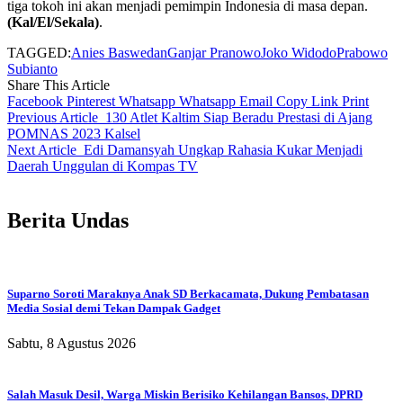
tiga tokoh ini akan menjadi pemimpin Indonesia di masa depan.
(Kal/El/Sekala)
.
TAGGED:
Anies Baswedan
Ganjar Pranowo
Joko Widodo
Prabowo
Subianto
Share This Article
Facebook
Pinterest
Whatsapp
Whatsapp
Email
Copy Link
Print
Previous Article
130 Atlet Kaltim Siap Beradu Prestasi di Ajang
POMNAS 2023 Kalsel
Next Article
Edi Damansyah Ungkap Rahasia Kukar Menjadi
Daerah Unggulan di Kompas TV
Berita Undas
Suparno Soroti Maraknya Anak SD Berkacamata, Dukung Pembatasan
Media Sosial demi Tekan Dampak Gadget
Sabtu, 8 Agustus 2026
Salah Masuk Desil, Warga Miskin Berisiko Kehilangan Bansos, DPRD