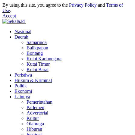
By using this site, you agree to the
Privacy Policy
and
Terms of
Use
.
Accept
Nasional
Daerah
Samarinda
Balikpapan
Bontang
Kutai Kartanegara
Kutai Timur
Kutai Barat
Peristiwa
Hukum & Kriminal
Politik
Ekonomi
Lainnya
Pemerintahan
Parlemen
Advertorial
Kultur
Olahraga
Hiburan
Inspirasi