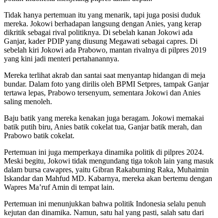
Tidak hanya pertemuan itu yang menarik, tapi juga posisi duduk
mereka. Jokowi berhadapan langsung dengan Anies, yang kerap
dikritik sebagai rival politiknya. Di sebelah kanan Jokowi ada
Ganjar, kader PDIP yang diusung Megawati sebagai capres. Di
sebelah kiri Jokowi ada Prabowo, mantan rivalnya di pilpres 2019
yang kini jadi menteri pertahanannya.
Mereka terlihat akrab dan santai saat menyantap hidangan di meja
bundar. Dalam foto yang dirilis oleh BPMI Setpres, tampak Ganjar
tertawa lepas, Prabowo tersenyum, sementara Jokowi dan Anies
saling menoleh.
Baju batik yang mereka kenakan juga beragam. Jokowi memakai
batik putih biru, Anies batik cokelat tua, Ganjar batik merah, dan
Prabowo batik cokelat.
Pertemuan ini juga memperkaya dinamika politik di pilpres 2024.
Meski begitu, Jokowi tidak mengundang tiga tokoh lain yang masuk
dalam bursa cawapres, yaitu Gibran Rakabuming Raka, Muhaimin
Iskandar dan Mahfud MD. Kabarnya, mereka akan bertemu dengan
Wapres Ma’ruf Amin di tempat lain.
Pertemuan ini menunjukkan bahwa politik Indonesia selalu penuh
kejutan dan dinamika. Namun, satu hal yang pasti, salah satu dari