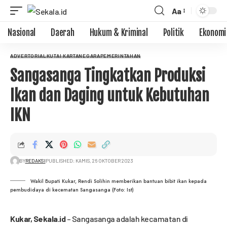
Aa
Nasional
Daerah
Hukum & Kriminal
Politik
Ekonomi
ADVERTORIAL
KUTAI KARTANEGARA
PEMERINTAHAN
Sangasanga Tingkatkan Produksi
Ikan dan Daging untuk Kebutuhan
IKN
BY
REDAKSI
PUBLISHED: KAMIS, 26 OKTOBER 2023
Wakil Bupati Kukar, Rendi Solihin memberikan bantuan bibit ikan kepada
pembudidaya di kecematan Sangasanga (Foto: Ist)
Kukar,
Sekala.id
– Sangasanga adalah kecamatan di