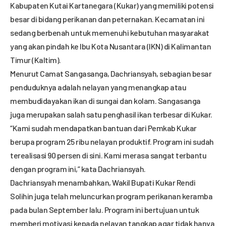
Kabupaten Kutai Kartanegara (Kukar) yang memiliki potensi
besar di bidang perikanan dan peternakan. Kecamatan ini
sedang berbenah untuk memenuhi kebutuhan masyarakat
yang akan pindah ke Ibu Kota Nusantara (IKN) di Kalimantan
Timur (Kaltim).
Menurut Camat Sangasanga, Dachriansyah, sebagian besar
penduduknya adalah nelayan yang menangkap atau
membudidayakan ikan di sungai dan kolam. Sangasanga
juga merupakan salah satu penghasil ikan terbesar di Kukar.
“Kami sudah mendapatkan bantuan dari Pemkab Kukar
berupa program 25 ribu nelayan produktif. Program ini sudah
terealisasi 90 persen di sini. Kami merasa sangat terbantu
dengan program ini,” kata Dachriansyah.
Dachriansyah menambahkan, Wakil Bupati Kukar Rendi
Solihin juga telah meluncurkan program perikanan keramba
pada bulan September lalu. Program ini bertujuan untuk
memberi motivasi kepada nelayan tangkap agar tidak hanya