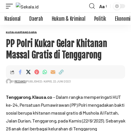
Aa
Nasional
Daerah
Hukum & Kriminal
Politik
Ekonomi
KUTAI KARTANEGARA
PP Polri Kukar Gelar Khitanan
Massal Gratis di Tenggarong
BY
REDAKSI
PUBLISHED: KAMIS, 22 JUNI 2023
Tenggarong,
Klausa.co
– Dalam rangka memperingati HUT
ke-24, Persatuan Purnawirawan (PP) Polri mengadakan bakti
sosial berupa khitanan massal gratis di Mushola Al Fattah,
Jalan Durian, Tenggarong, pada Kamis (
22/6/2023
). Sebanyak
26 anak dari berbagai kelurahan di Tenggarong