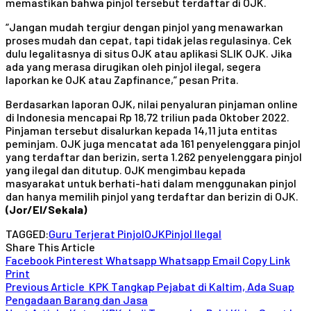
memastikan bahwa pinjol tersebut terdaftar di OJK.
“Jangan mudah tergiur dengan pinjol yang menawarkan
proses mudah dan cepat, tapi tidak jelas regulasinya. Cek
dulu legalitasnya di situs OJK atau aplikasi SLIK OJK. Jika
ada yang merasa dirugikan oleh pinjol ilegal, segera
laporkan ke OJK atau Zapfinance,” pesan Prita.
Berdasarkan laporan OJK, nilai penyaluran pinjaman online
di Indonesia mencapai Rp 18,72 triliun pada Oktober 2022.
Pinjaman tersebut disalurkan kepada 14,11 juta entitas
peminjam. OJK juga mencatat ada 161 penyelenggara pinjol
yang terdaftar dan berizin, serta 1.262 penyelenggara pinjol
yang ilegal dan ditutup. OJK mengimbau kepada
masyarakat untuk berhati-hati dalam menggunakan pinjol
dan hanya memilih pinjol yang terdaftar dan berizin di OJK.
(Jor/El/Sekala)
TAGGED:
Guru Terjerat Pinjol
OJK
Pinjol Ilegal
Share This Article
Facebook
Pinterest
Whatsapp
Whatsapp
Email
Copy Link
Print
Previous Article
KPK Tangkap Pejabat di Kaltim, Ada Suap
Pengadaan Barang dan Jasa