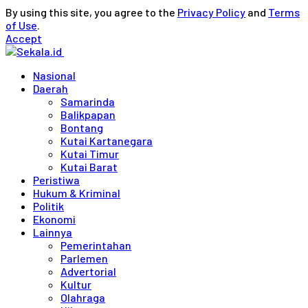
By using this site, you agree to the
Privacy Policy
and
Terms
of Use
.
Accept
Nasional
Daerah
Samarinda
Balikpapan
Bontang
Kutai Kartanegara
Kutai Timur
Kutai Barat
Peristiwa
Hukum & Kriminal
Politik
Ekonomi
Lainnya
Pemerintahan
Parlemen
Advertorial
Kultur
Olahraga