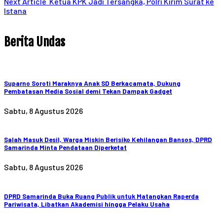
Next Article
Ketua KPK Jadi Tersangka, Polri Kirim Surat ke
Istana
Berita Undas
Suparno Soroti Maraknya Anak SD Berkacamata, Dukung
Pembatasan Media Sosial demi Tekan Dampak Gadget
Sabtu, 8 Agustus 2026
Salah Masuk Desil, Warga Miskin Berisiko Kehilangan Bansos, DPRD
Samarinda Minta Pendataan Diperketat
Sabtu, 8 Agustus 2026
DPRD Samarinda Buka Ruang Publik untuk Matangkan Raperda
Pariwisata, Libatkan Akademisi hingga Pelaku Usaha