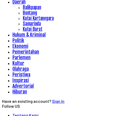
Daerah
Balikpapan
Bontang
Kutai Kartanegara
Samarinda
Kutai Barat
Hukum & Kriminal
Politik
Ekonomi
Pemerintahan
Parlemen
Kultur
Olahraga
Peristiwa
Inspirasi
Advertorial
Hiburan
Have an existing account?
Sign In
Follow US
Tentang Kami