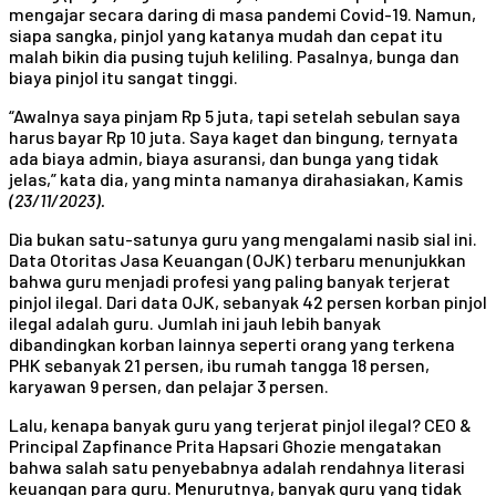
mengajar secara daring di masa pandemi Covid-19. Namun,
siapa sangka, pinjol yang katanya mudah dan cepat itu
malah bikin dia pusing tujuh keliling. Pasalnya, bunga dan
biaya pinjol itu sangat tinggi.
“Awalnya saya pinjam Rp 5 juta, tapi setelah sebulan saya
harus bayar Rp 10 juta. Saya kaget dan bingung, ternyata
ada biaya admin, biaya asuransi, dan bunga yang tidak
jelas,” kata dia, yang minta namanya dirahasiakan, Kamis
(23/11/2023).
Dia bukan satu-satunya guru yang mengalami nasib sial ini.
Data Otoritas Jasa Keuangan (OJK) terbaru menunjukkan
bahwa guru menjadi profesi yang paling banyak terjerat
pinjol ilegal. Dari data OJK, sebanyak 42 persen korban pinjol
ilegal adalah guru. Jumlah ini jauh lebih banyak
dibandingkan korban lainnya seperti orang yang terkena
PHK sebanyak 21 persen, ibu rumah tangga 18 persen,
karyawan 9 persen, dan pelajar 3 persen.
Lalu, kenapa banyak guru yang terjerat pinjol ilegal? CEO &
Principal Zapfinance Prita Hapsari Ghozie mengatakan
bahwa salah satu penyebabnya adalah rendahnya literasi
keuangan para guru. Menurutnya, banyak guru yang tidak