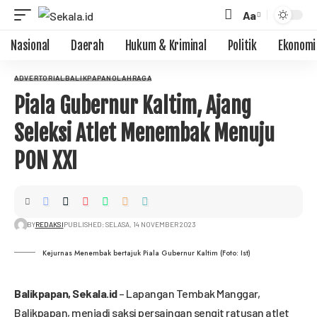
Aa
Nasional
Daerah
Hukum & Kriminal
Politik
Ekonomi
ADVERTORIAL
BALIKPAPAN
OLAHRAGA
Piala Gubernur Kaltim, Ajang
Seleksi Atlet Menembak Menuju
PON XXI
BY
REDAKSI
PUBLISHED: SELASA, 14 NOVEMBER 2023
Kejurnas Menembak bertajuk Piala Gubernur Kaltim (Foto: Ist)
Balikpapan,
Sekala.id
– Lapangan Tembak Manggar,
Balikpapan, menjadi saksi persaingan sengit ratusan atlet