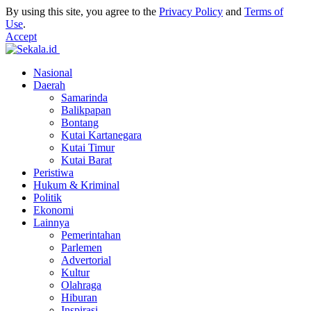
By using this site, you agree to the
Privacy Policy
and
Terms of
Use
.
Accept
Nasional
Daerah
Samarinda
Balikpapan
Bontang
Kutai Kartanegara
Kutai Timur
Kutai Barat
Peristiwa
Hukum & Kriminal
Politik
Ekonomi
Lainnya
Pemerintahan
Parlemen
Advertorial
Kultur
Olahraga
Hiburan
Inspirasi