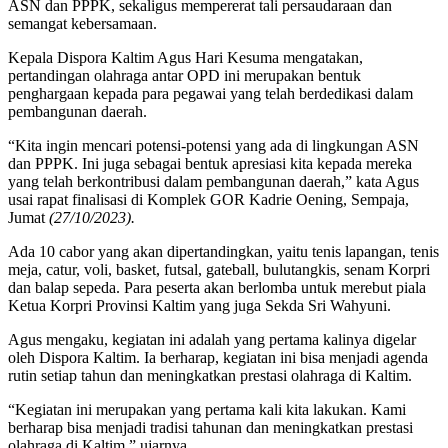
ASN dan PPPK, sekaligus mempererat tali persaudaraan dan
semangat kebersamaan.
Kepala Dispora Kaltim Agus Hari Kesuma mengatakan,
pertandingan olahraga antar OPD ini merupakan bentuk
penghargaan kepada para pegawai yang telah berdedikasi dalam
pembangunan daerah.
“Kita ingin mencari potensi-potensi yang ada di lingkungan ASN
dan PPPK. Ini juga sebagai bentuk apresiasi kita kepada mereka
yang telah berkontribusi dalam pembangunan daerah,” kata Agus
usai rapat finalisasi di Komplek GOR Kadrie Oening, Sempaja,
Jumat
(27/10/2023).
Ada 10 cabor yang akan dipertandingkan, yaitu tenis lapangan, tenis
meja, catur, voli, basket, futsal, gateball, bulutangkis, senam Korpri
dan balap sepeda. Para peserta akan berlomba untuk merebut piala
Ketua Korpri Provinsi Kaltim yang juga Sekda Sri Wahyuni.
Agus mengaku, kegiatan ini adalah yang pertama kalinya digelar
oleh Dispora Kaltim. Ia berharap, kegiatan ini bisa menjadi agenda
rutin setiap tahun dan meningkatkan prestasi olahraga di Kaltim.
“Kegiatan ini merupakan yang pertama kali kita lakukan. Kami
berharap bisa menjadi tradisi tahunan dan meningkatkan prestasi
olahraga di Kaltim,” ujarnya.