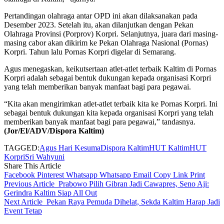
Pertandingan olahraga antar OPD ini akan dilaksanakan pada
Desember 2023. Setelah itu, akan dilanjutkan dengan Pekan
Olahraga Provinsi (Porprov) Korpri. Selanjutnya, juara dari masing-
masing cabor akan dikirim ke Pekan Olahraga Nasional (Pornas)
Korpri. Tahun lalu Pornas Korpri digelar di Semarang.
Agus menegaskan, keikutsertaan atlet-atlet terbaik Kaltim di Pornas
Korpri adalah sebagai bentuk dukungan kepada organisasi Korpri
yang telah memberikan banyak manfaat bagi para pegawai.
“Kita akan mengirimkan atlet-atlet terbaik kita ke Pornas Korpri. Ini
sebagai bentuk dukungan kita kepada organisasi Korpri yang telah
memberikan banyak manfaat bagi para pegawai,” tandasnya.
(Jor/El/ADV/Dispora Kaltim)
TAGGED:
Agus Hari Kesuma
Dispora Kaltim
HUT Kaltim
HUT
Korpri
Sri Wahyuni
Share This Article
Facebook
Pinterest
Whatsapp
Whatsapp
Email
Copy Link
Print
Previous Article
Prabowo Pilih Gibran Jadi Cawapres, Seno Aji:
Gerindra Kaltim Siap All Out
Next Article
Pekan Raya Pemuda Dihelat, Sekda Kaltim Harap Jadi
Event Tetap