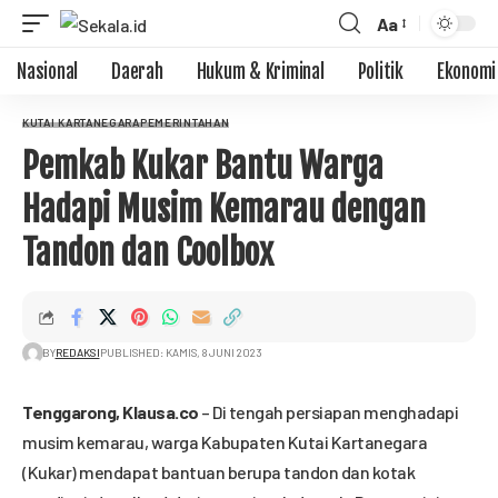
Aa
Nasional
Daerah
Hukum & Kriminal
Politik
Ekonomi
KUTAI KARTANEGARA
PEMERINTAHAN
Pemkab Kukar Bantu Warga
Hadapi Musim Kemarau dengan
Tandon dan Coolbox
BY
REDAKSI
PUBLISHED: KAMIS, 8 JUNI 2023
Tenggarong,
Klausa.co
– Di tengah persiapan menghadapi
musim kemarau, warga Kabupaten Kutai Kartanegara
(Kukar) mendapat bantuan berupa tandon dan kotak