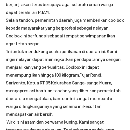
berjanji akan terus berupaya agar seluruh rumah warga
dapat teraliri air PDAM.
Selain tandon, pemerintah daerah juga memberikan coolbox
kepada masyarakat yang berprofesi sebagai nelayan.
Coolbox ini berfungsi sebagai tempat penyimpanan ikan
agar tetap segar.
“Ini untuk mendukung usaha perikanan di daerah ini. Kami
ingin nelayan dapat meningkatkan pendapatannya dengan
menjual ikan yang berkualitas. Coolbox ini dapat
menampung ikan hingga 100 kilogram,” ujar Rendi.
Sariyanto, Ketua RT 05 Kelurahan Sanga-sanga Muara,
mengapresiasi bantuan tandon yang diberikan pemerintah
daerah. Ia mengatakan, bantuan ini sangat membantu
warga di lingkungannya yang selama ini kesulitan
mendapatkan air bersih.
“Air di sini asam dan berwarna kuning. Kami sangat
tergantung dengan air hujan. Tapi sekarang sudah lama