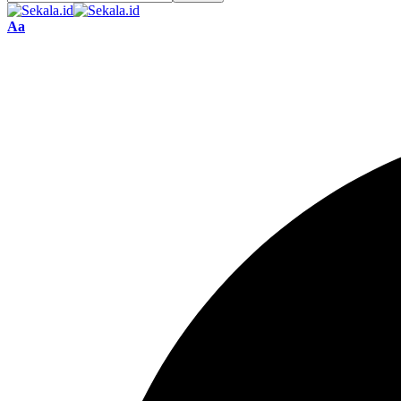
Font
Aa
Resizer