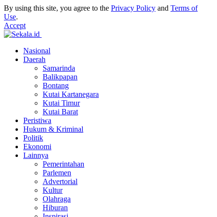
By using this site, you agree to the
Privacy Policy
and
Terms of
Use
.
Accept
Nasional
Daerah
Samarinda
Balikpapan
Bontang
Kutai Kartanegara
Kutai Timur
Kutai Barat
Peristiwa
Hukum & Kriminal
Politik
Ekonomi
Lainnya
Pemerintahan
Parlemen
Advertorial
Kultur
Olahraga
Hiburan
Inspirasi