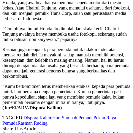
Honda, yang awalnya hanya membuat sepeda motor dari mesin
bekas. Atau Chairul Tanjung, yang memulai usahanya dari fotokopi,
dan kini menjadi pemilik Trans Corp, salah satu perusahaan media
terbesar di Indonesia.
“Contohnya, brand Honda itu dimulai dari skala kecil. Chairul
Tanjung awalnya hanya membuka usaha fotokopi, sekarang sudah
miliki ratusan ribu karyawan,” paparnya.
Rasman juga mengajak para pemuda untuk tidak minder atau
merasa rendah diri. Ia meyakini, setiap manusia memiliki potensi,
kesempatan, dan kelebihan masing-masing. Namun, hal itu harus
diiringi dengan niat dan usaha yang besar. Ia berharap, para pemuda
dapat menjadi generasi penerus bangsa yang berkualitas dan
berkontribusi.
“Kami berkomitmen terus memberikan edukasi kepada para pemuda
untuk ikut bersama dengan pemerintah. Karena pemerintah pasti
punya kepedulian, siapa lagi yang membina pemuda kalau bukan
pemerintah bersama dengan mitra-mitranya,” tutupnya.
(Jor/El/ADV/Dispora Kaltim)
TAGGED:
Dispora Kaltim
Hari Sumpah Pemuda
Pekan Raya
Pemuda
Rasman Rading
Share This Article