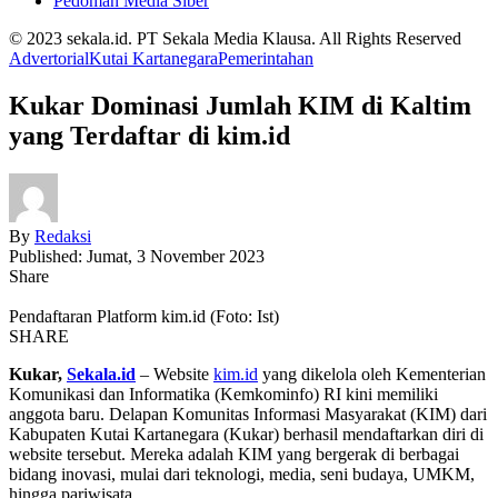
Pedoman Media Siber
© 2023 sekala.id. PT Sekala Media Klausa. All Rights Reserved
Advertorial
Kutai Kartanegara
Pemerintahan
Kukar Dominasi Jumlah KIM di Kaltim
yang Terdaftar di kim.id
By
Redaksi
Published: Jumat, 3 November 2023
Share
Pendaftaran Platform kim.id (Foto: Ist)
SHARE
Kukar,
Sekala.id
– Website
kim.id
yang dikelola oleh Kementerian
Komunikasi dan Informatika (Kemkominfo) RI kini memiliki
anggota baru. Delapan Komunitas Informasi Masyarakat (KIM) dari
Kabupaten Kutai Kartanegara (Kukar) berhasil mendaftarkan diri di
website tersebut. Mereka adalah KIM yang bergerak di berbagai
bidang inovasi, mulai dari teknologi, media, seni budaya, UMKM,
hingga pariwisata.