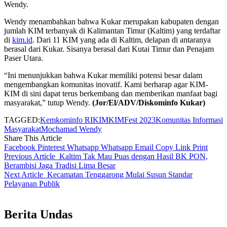
Wendy.
Wendy menambahkan bahwa Kukar merupakan kabupaten dengan
jumlah KIM terbanyak di Kalimantan Timur (Kaltim) yang terdaftar
di
kim.id
. Dari 11 KIM yang ada di Kaltim, delapan di antaranya
berasal dari Kukar. Sisanya berasal dari Kutai Timur dan Penajam
Paser Utara.
“Ini menunjukkan bahwa Kukar memiliki potensi besar dalam
mengembangkan komunitas inovatif. Kami berharap agar KIM-
KIM di sini dapat terus berkembang dan memberikan manfaat bagi
masyarakat,” tutup Wendy.
(Jor/El/ADV/Diskominfo Kukar)
TAGGED:
Kemkominfo RI
KIM
KIMFest 2023
Komunitas Informasi
Masyarakat
Mochamad Wendy
Share This Article
Facebook
Pinterest
Whatsapp
Whatsapp
Email
Copy Link
Print
Previous Article
Kaltim Tak Mau Puas dengan Hasil BK PON,
Berambisi Jaga Tradisi Lima Besar
Next Article
Kecamatan Tenggarong Mulai Susun Standar
Pelayanan Publik
Berita Undas