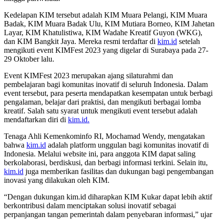
Kedelapan KIM tersebut adalah KIM Muara Pelangi, KIM Muara
Badak, KIM Muara Badak Ulu, KIM Mutiara Borneo, KIM Jahetan
Layar, KIM Khatulistiwa, KIM Wadahe Kreatif Guyon (WKG),
dan KIM Bangkit Jaya. Mereka resmi terdaftar di
kim.id
setelah
mengikuti event KIMFest 2023 yang digelar di Surabaya pada 27-
29 Oktober lalu.
Event KIMFest 2023 merupakan ajang silaturahmi dan
pembelajaran bagi komunitas inovatif di seluruh Indonesia. Dalam
event tersebut, para peserta mendapatkan kesempatan untuk berbagi
pengalaman, belajar dari praktisi, dan mengikuti berbagai lomba
kreatif. Salah satu syarat untuk mengikuti event tersebut adalah
mendaftarkan diri di
kim.id.
Tenaga Ahli Kemenkominfo RI, Mochamad Wendy, mengatakan
bahwa
kim.id
adalah platform unggulan bagi komunitas inovatif di
Indonesia. Melalui website ini, para anggota KIM dapat saling
berkolaborasi, berdiskusi, dan berbagi informasi terkini. Selain itu,
kim.id
juga memberikan fasilitas dan dukungan bagi pengembangan
inovasi yang dilakukan oleh KIM.
“Dengan dukungan kim.id diharapkan KIM Kukar dapat lebih aktif
berkontribusi dalam menciptakan solusi inovatif sebagai
perpanjangan tangan pemerintah dalam penyebaran informasi,” ujar