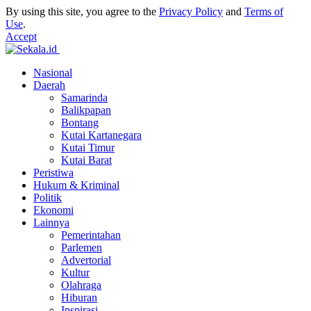
By using this site, you agree to the
Privacy Policy
and
Terms of
Use
.
Accept
Nasional
Daerah
Samarinda
Balikpapan
Bontang
Kutai Kartanegara
Kutai Timur
Kutai Barat
Peristiwa
Hukum & Kriminal
Politik
Ekonomi
Lainnya
Pemerintahan
Parlemen
Advertorial
Kultur
Olahraga
Hiburan
Inspirasi