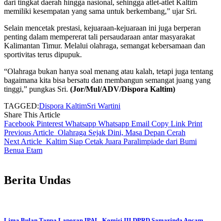
dari tingkat daerah hingga nasional, sehingga atlet-atlet Kaltim
memiliki kesempatan yang sama untuk berkembang,” ujar Sri.
Selain mencetak prestasi, kejuaraan-kejuaraan ini juga berperan
penting dalam mempererat tali persaudaraan antar masyarakat
Kalimantan Timur. Melalui olahraga, semangat kebersamaan dan
sportivitas terus dipupuk.
“Olahraga bukan hanya soal menang atau kalah, tetapi juga tentang
bagaimana kita bisa bersatu dan membangun semangat juang yang
tinggi,” pungkas Sri.
(Jor/Mul/ADV/Dispora Kaltim)
TAGGED:
Dispora Kaltim
Sri Wartini
Share This Article
Facebook
Pinterest
Whatsapp
Whatsapp
Email
Copy Link
Print
Previous Article
Olahraga Sejak Dini, Masa Depan Cerah
Next Article
Kaltim Siap Cetak Juara Paralimpiade dari Bumi
Benua Etam
Berita Undas
Lima Bulan Tanpa Laporan IPAL, Komisi III DPRD Samarinda Ancam