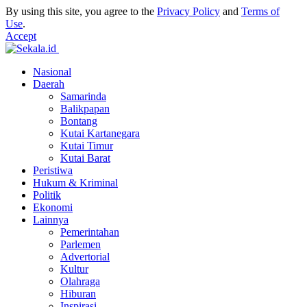
By using this site, you agree to the
Privacy Policy
and
Terms of
Use
.
Accept
Nasional
Daerah
Samarinda
Balikpapan
Bontang
Kutai Kartanegara
Kutai Timur
Kutai Barat
Peristiwa
Hukum & Kriminal
Politik
Ekonomi
Lainnya
Pemerintahan
Parlemen
Advertorial
Kultur
Olahraga
Hiburan
Inspirasi