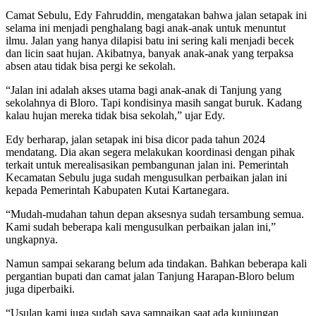
Camat Sebulu, Edy Fahruddin, mengatakan bahwa jalan setapak ini
selama ini menjadi penghalang bagi anak-anak untuk menuntut
ilmu. Jalan yang hanya dilapisi batu ini sering kali menjadi becek
dan licin saat hujan. Akibatnya, banyak anak-anak yang terpaksa
absen atau tidak bisa pergi ke sekolah.
“Jalan ini adalah akses utama bagi anak-anak di Tanjung yang
sekolahnya di Bloro. Tapi kondisinya masih sangat buruk. Kadang
kalau hujan mereka tidak bisa sekolah,” ujar Edy.
Edy berharap, jalan setapak ini bisa dicor pada tahun 2024
mendatang. Dia akan segera melakukan koordinasi dengan pihak
terkait untuk merealisasikan pembangunan jalan ini. Pemerintah
Kecamatan Sebulu juga sudah mengusulkan perbaikan jalan ini
kepada Pemerintah Kabupaten Kutai Kartanegara.
“Mudah-mudahan tahun depan aksesnya sudah tersambung semua.
Kami sudah beberapa kali mengusulkan perbaikan jalan ini,”
ungkapnya.
Namun sampai sekarang belum ada tindakan. Bahkan beberapa kali
pergantian bupati dan camat jalan Tanjung Harapan-Bloro belum
juga diperbaiki.
“Usulan kami juga sudah saya sampaikan saat ada kunjungan