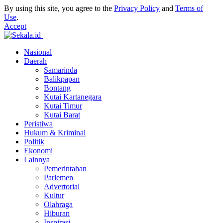
By using this site, you agree to the
Privacy Policy
and
Terms of
Use
.
Accept
Nasional
Daerah
Samarinda
Balikpapan
Bontang
Kutai Kartanegara
Kutai Timur
Kutai Barat
Peristiwa
Hukum & Kriminal
Politik
Ekonomi
Lainnya
Pemerintahan
Parlemen
Advertorial
Kultur
Olahraga
Hiburan
Inspirasi