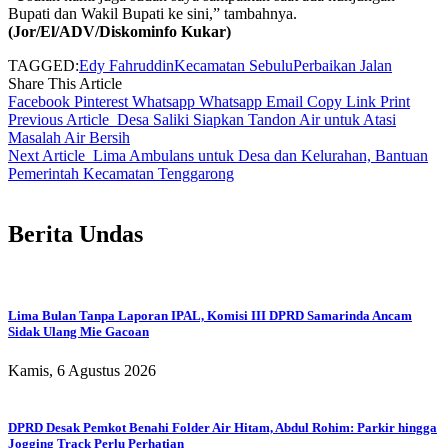
Bupati dan Wakil Bupati ke sini,” tambahnya.
(Jor/El/ADV/Diskominfo Kukar)
TAGGED:
Edy Fahruddin
Kecamatan Sebulu
Perbaikan Jalan
Share This Article
Facebook
Pinterest
Whatsapp
Whatsapp
Email
Copy Link
Print
Previous Article
Desa Saliki Siapkan Tandon Air untuk Atasi
Masalah Air Bersih
Next Article
Lima Ambulans untuk Desa dan Kelurahan, Bantuan
Pemerintah Kecamatan Tenggarong
Berita Undas
Lima Bulan Tanpa Laporan IPAL, Komisi III DPRD Samarinda Ancam
Sidak Ulang Mie Gacoan
Kamis, 6 Agustus 2026
DPRD Desak Pemkot Benahi Folder Air Hitam, Abdul Rohim: Parkir hingga
Jogging Track Perlu Perhatian