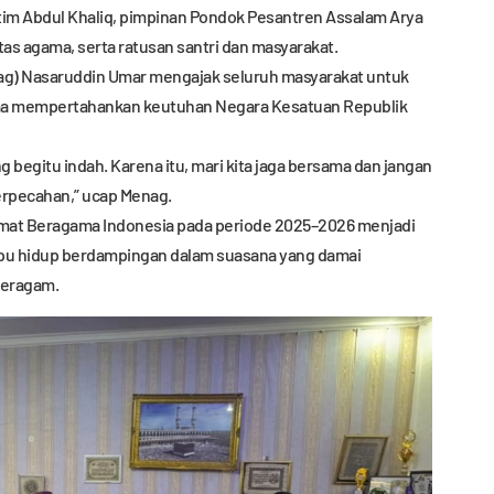
im Abdul Khaliq, pimpinan Pondok Pesantren Assalam Arya
tas agama, serta ratusan santri dan masyarakat.
ag) Nasaruddin Umar mengajak seluruh masyarakat untuk
ma mempertahankan keutuhan Negara Kesatuan Republik
 begitu indah. Karena itu, mari kita jaga bersama dan jangan
rpecahan,” ucap Menag.
 Umat Beragama Indonesia pada periode 2025–2026 menjadi
pu hidup berdampingan dalam suasana yang damai
beragam.