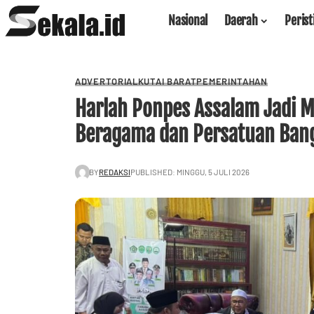
Nasional
Daerah
Peris
ADVERTORIAL
KUTAI BARAT
PEMERINTAHAN
Harlah Ponpes Assalam Jadi
Beragama dan Persatuan Ban
BY
REDAKSI
PUBLISHED: MINGGU, 5 JULI 2026