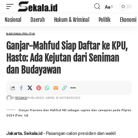
Aa
Nasional
Daerah
Hukum & Kriminal
Politik
Ekonomi
NASIONAL
POLITIK
Ganjar-Mahfud Siap Daftar ke KPU,
Hasto: Ada Kejutan dari Seniman
dan Budayawan
BY
REDAKSI
PUBLISHED: KAMIS, 19 OKTOBER 2023
Ganjar Pranowo dan Mahfud MD sebagai capres dan cawapres pada Pilpres
2024 (Foto: Ist)
Jakarta,
Sekala.id
– Pasangan calon presiden dan wakil