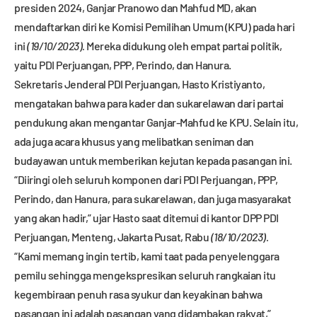
presiden 2024, Ganjar Pranowo dan Mahfud MD, akan
mendaftarkan diri ke Komisi Pemilihan Umum (KPU) pada hari
ini
(19/10/2023).
Mereka didukung oleh empat partai politik,
yaitu PDI Perjuangan, PPP, Perindo, dan Hanura.
Sekretaris Jenderal PDI Perjuangan, Hasto Kristiyanto,
mengatakan bahwa para kader dan sukarelawan dari partai
pendukung akan mengantar Ganjar-Mahfud ke KPU. Selain itu,
ada juga acara khusus yang melibatkan seniman dan
budayawan untuk memberikan kejutan kepada pasangan ini.
“Diiringi oleh seluruh komponen dari PDI Perjuangan, PPP,
Perindo, dan Hanura, para sukarelawan, dan juga masyarakat
yang akan hadir,” ujar Hasto saat ditemui di kantor DPP PDI
Perjuangan, Menteng, Jakarta Pusat, Rabu
(18/10/2023).
“Kami memang ingin tertib, kami taat pada penyelenggara
pemilu sehingga mengekspresikan seluruh rangkaian itu
kegembiraan penuh rasa syukur dan keyakinan bahwa
pasangan ini adalah pasangan yang didambakan rakyat,”