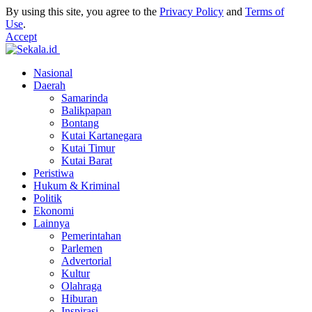
By using this site, you agree to the
Privacy Policy
and
Terms of
Use
.
Accept
Nasional
Daerah
Samarinda
Balikpapan
Bontang
Kutai Kartanegara
Kutai Timur
Kutai Barat
Peristiwa
Hukum & Kriminal
Politik
Ekonomi
Lainnya
Pemerintahan
Parlemen
Advertorial
Kultur
Olahraga
Hiburan
Inspirasi