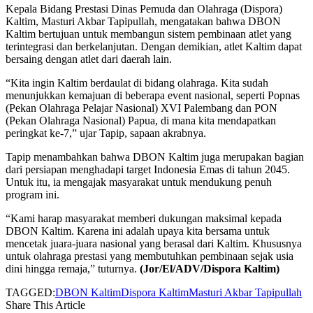
Kepala Bidang Prestasi Dinas Pemuda dan Olahraga (Dispora)
Kaltim, Masturi Akbar Tapipullah, mengatakan bahwa DBON
Kaltim bertujuan untuk membangun sistem pembinaan atlet yang
terintegrasi dan berkelanjutan. Dengan demikian, atlet Kaltim dapat
bersaing dengan atlet dari daerah lain.
“Kita ingin Kaltim berdaulat di bidang olahraga. Kita sudah
menunjukkan kemajuan di beberapa event nasional, seperti Popnas
(Pekan Olahraga Pelajar Nasional) XVI Palembang dan PON
(Pekan Olahraga Nasional) Papua, di mana kita mendapatkan
peringkat ke-7,” ujar Tapip, sapaan akrabnya.
Tapip menambahkan bahwa DBON Kaltim juga merupakan bagian
dari persiapan menghadapi target Indonesia Emas di tahun 2045.
Untuk itu, ia mengajak masyarakat untuk mendukung penuh
program ini.
“Kami harap masyarakat memberi dukungan maksimal kepada
DBON Kaltim. Karena ini adalah upaya kita bersama untuk
mencetak juara-juara nasional yang berasal dari Kaltim. Khususnya
untuk olahraga prestasi yang membutuhkan pembinaan sejak usia
dini hingga remaja,” tuturnya.
(Jor/El/ADV/Dispora Kaltim)
TAGGED:
DBON Kaltim
Dispora Kaltim
Masturi Akbar Tapipullah
Share This Article