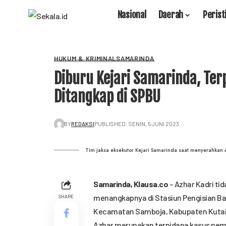
Nasional
Daerah
Perist
HUKUM & KRIMINAL
SAMARINDA
Diburu Kejari Samarinda, Te
Ditangkap di SPBU
BY
REDAKSI
PUBLISHED: SENIN, 5 JUNI 2023
Tim jaksa eksekutor Kejari Samarinda saat menyerahkan A
Samarinda,
Klausa.co
– Azhar Kadri ti
menangkapnya di Stasiun Pengisian Ba
SHARE
Kecamatan Samboja, Kabupaten Kutai
Azhar merupakan terpidana kasus pem