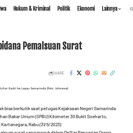
iwa
Hukum & Kriminal
Politik
Ekonomi
Lainnya
rpidana Pemalsuan Surat
SHARE
zhar Kadri ke Lapas Samarinda (foto: istimewa)
dak bisa berkutik saat petugas Kejaksaan Negeri Samarinda
han Bakar Umum (SPBU) Kilometer 30 Bukit Soeharto,
 Kartanegara, Rabu
(31/5/2023)
.
alsuan surat yang masuk dalam Daftar Pencarian Orang