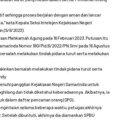
tif sehingga proses berjalan dengan aman dan lancar
,” kata Kepala Seksi Intelejen Kejaksaan Negeri
in
(5/6/2023)
.
tusan Mahkamah Agung pada 16 Februari 2023. Putusan itu
Samarinda Nomor 180/Pid.B/2022/PN.Smr pada 16 Agustus
 bersalah melakukan tindak pidana turut serta melakukan
yakinkan bersalah melakukan tindak pidana turut serta
ndy.
enuhi panggilan Kejaksaan Negeri Samarinda untuk
ghilang dan tidak diketahui keberadaannya. Akibatnya, ia
k dalam daftar pencarian orang (DPO).
engintaian selama beberapa waktu, petugas akhirnya
 Setelah dibuntuti, akhirnya dia diamankan SPBU