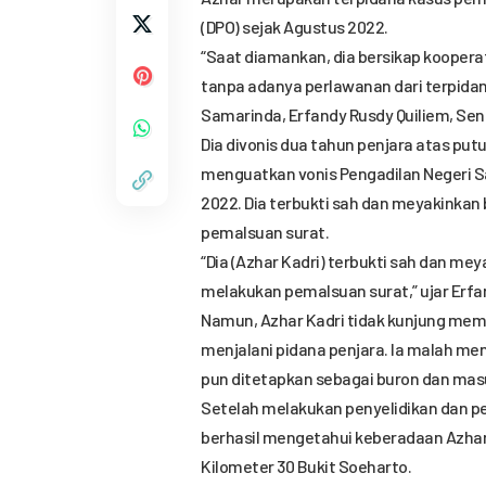
(DPO) sejak Agustus 2022.
“Saat diamankan, dia bersikap koopera
tanpa adanya perlawanan dari terpidana
Samarinda, Erfandy Rusdy Quiliem, Sen
Dia divonis dua tahun penjara atas pu
menguatkan vonis Pengadilan Negeri 
2022. Dia terbukti sah dan meyakinkan
pemalsuan surat.
“Dia (Azhar Kadri) terbukti sah dan me
melakukan pemalsuan surat,” ujar Erfa
Namun, Azhar Kadri tidak kunjung mem
menjalani pidana penjara. Ia malah men
pun ditetapkan sebagai buron dan masu
Setelah melakukan penyelidikan dan p
berhasil mengetahui keberadaan Azhar.
Kilometer 30 Bukit Soeharto.