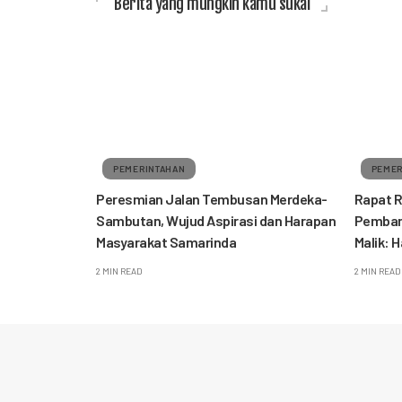
Berita yang mungkin kamu sukai
PEMERINTAHAN
PEMER
Peresmian Jalan Tembusan Merdeka-
Rapat R
Sambutan, Wujud Aspirasi dan Harapan
Pemban
Masyarakat Samarinda
Malik: H
2 MIN READ
2 MIN READ