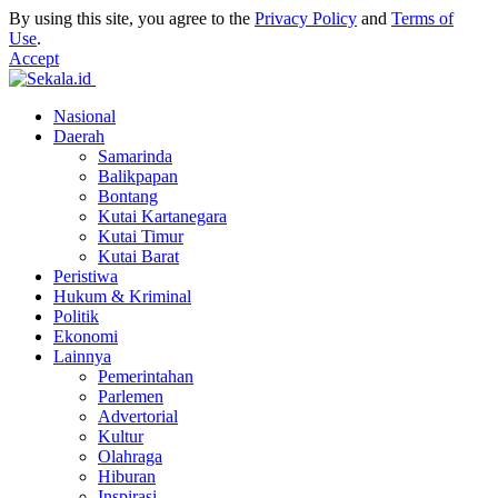
By using this site, you agree to the
Privacy Policy
and
Terms of
Use
.
Accept
Nasional
Daerah
Samarinda
Balikpapan
Bontang
Kutai Kartanegara
Kutai Timur
Kutai Barat
Peristiwa
Hukum & Kriminal
Politik
Ekonomi
Lainnya
Pemerintahan
Parlemen
Advertorial
Kultur
Olahraga
Hiburan
Inspirasi