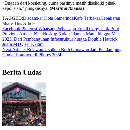
“Dugaan dari korsleting, cuma pastinya masih diselidiki pihak
kepolisian,” pungkasnya.
(Mar/mul/klausa)
TAGGED:
Disdamkar Kota Samarinda
Kafe Terbakar
Kebakaran
Share This Article
Facebook
Pinterest
Whatsapp
Whatsapp
Email
Copy Link
Print
Previous Article
Kaleidoskop Kukar Idaman Maret hingga Mei
2023, Dari Pembangunan Infrastruktur hingga Double Hattrick
Juara MTQ se- Kaltim
Next Article
Relawan Usulkan Budi Gunawan Jadi Pendamping
Ganjar Pranowo di Pilpres 2024
Berita Undas