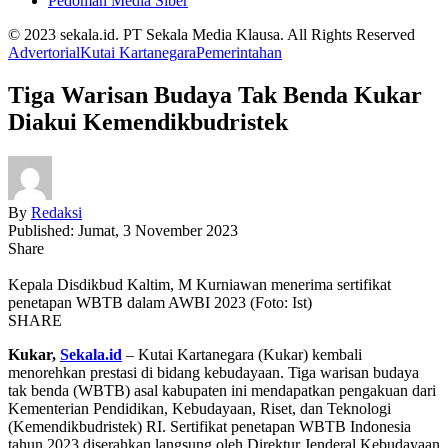
Pedoman Media Siber
© 2023 sekala.id. PT Sekala Media Klausa. All Rights Reserved
Advertorial
Kutai Kartanegara
Pemerintahan
Tiga Warisan Budaya Tak Benda Kukar
Diakui Kemendikbudristek
By
Redaksi
Published: Jumat, 3 November 2023
Share
Kepala Disdikbud Kaltim, M Kurniawan menerima sertifikat
penetapan WBTB dalam AWBI 2023 (Foto: Ist)
SHARE
Kukar,
Sekala.id
– Kutai Kartanegara (Kukar) kembali
menorehkan prestasi di bidang kebudayaan. Tiga warisan budaya
tak benda (WBTB) asal kabupaten ini mendapatkan pengakuan dari
Kementerian Pendidikan, Kebudayaan, Riset, dan Teknologi
(Kemendikbudristek) RI. Sertifikat penetapan WBTB Indonesia
tahun 2023 diserahkan langsung oleh Direktur Jenderal Kebudayaan