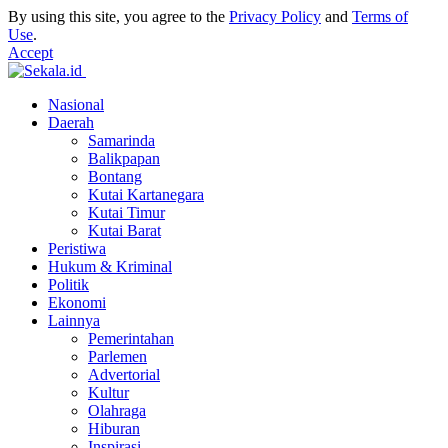
By using this site, you agree to the
Privacy Policy
and
Terms of
Use
.
Accept
Nasional
Daerah
Samarinda
Balikpapan
Bontang
Kutai Kartanegara
Kutai Timur
Kutai Barat
Peristiwa
Hukum & Kriminal
Politik
Ekonomi
Lainnya
Pemerintahan
Parlemen
Advertorial
Kultur
Olahraga
Hiburan
Inspirasi