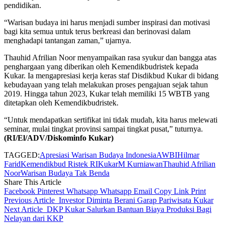
pendidikan.
“Warisan budaya ini harus menjadi sumber inspirasi dan motivasi
bagi kita semua untuk terus berkreasi dan berinovasi dalam
menghadapi tantangan zaman,” ujarnya.
Thauhid Afrilian Noor menyampaikan rasa syukur dan bangga atas
penghargaan yang diberikan oleh Kemendikbudristek kepada
Kukar. Ia mengapresiasi kerja keras staf Disdikbud Kukar di bidang
kebudayaan yang telah melakukan proses pengajuan sejak tahun
2019. Hingga tahun 2023, Kukar telah memiliki 15 WBTB yang
ditetapkan oleh Kemendikbudristek.
“Untuk mendapatkan sertifikat ini tidak mudah, kita harus melewati
seminar, mulai tingkat provinsi sampai tingkat pusat,” tuturnya.
(RI/El/ADV/Diskominfo Kukar)
TAGGED:
Apresiasi Warisan Budaya Indonesia
AWBI
Hilmar
Farid
Kemendikbud Ristek RI
Kukar
M Kurniawan
Thauhid Afrilian
Noor
Warisan Budaya Tak Benda
Share This Article
Facebook
Pinterest
Whatsapp
Whatsapp
Email
Copy Link
Print
Previous Article
Investor Diminta Berani Garap Pariwisata Kukar
Next Article
DKP Kukar Salurkan Bantuan Biaya Produksi Bagi
Nelayan dari KKP