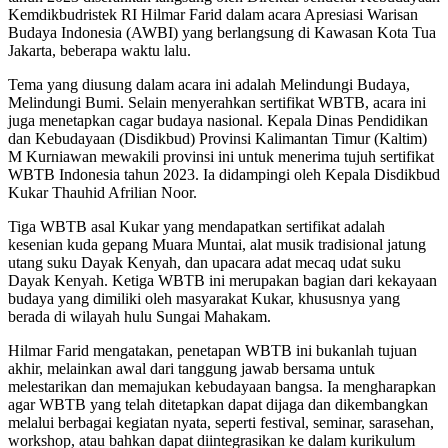
Kemdikbudristek RI Hilmar Farid dalam acara Apresiasi Warisan
Budaya Indonesia (AWBI) yang berlangsung di Kawasan Kota Tua
Jakarta, beberapa waktu lalu.
Tema yang diusung dalam acara ini adalah Melindungi Budaya,
Melindungi Bumi. Selain menyerahkan sertifikat WBTB, acara ini
juga menetapkan cagar budaya nasional. Kepala Dinas Pendidikan
dan Kebudayaan (Disdikbud) Provinsi Kalimantan Timur (Kaltim)
M Kurniawan mewakili provinsi ini untuk menerima tujuh sertifikat
WBTB Indonesia tahun 2023. Ia didampingi oleh Kepala Disdikbud
Kukar Thauhid Afrilian Noor.
Tiga WBTB asal Kukar yang mendapatkan sertifikat adalah
kesenian kuda gepang Muara Muntai, alat musik tradisional jatung
utang suku Dayak Kenyah, dan upacara adat mecaq udat suku
Dayak Kenyah. Ketiga WBTB ini merupakan bagian dari kekayaan
budaya yang dimiliki oleh masyarakat Kukar, khususnya yang
berada di wilayah hulu Sungai Mahakam.
Hilmar Farid mengatakan, penetapan WBTB ini bukanlah tujuan
akhir, melainkan awal dari tanggung jawab bersama untuk
melestarikan dan memajukan kebudayaan bangsa. Ia mengharapkan
agar WBTB yang telah ditetapkan dapat dijaga dan dikembangkan
melalui berbagai kegiatan nyata, seperti festival, seminar, sarasehan,
workshop, atau bahkan dapat diintegrasikan ke dalam kurikulum