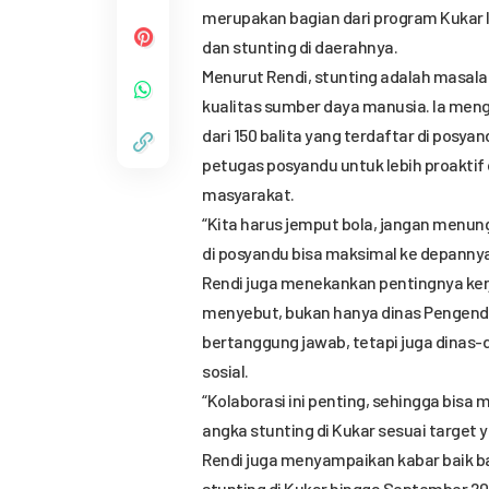
merupakan bagian dari program Kukar
dan stunting di daerahnya.
Menurut Rendi, stunting adalah masala
kualitas sumber daya manusia. Ia meng
dari 150 balita yang terdaftar di posyan
petugas posyandu untuk lebih proakti
masyarakat.
“Kita harus jemput bola, jangan menung
di posyandu bisa maksimal ke depannya,
Rendi juga menekankan pentingnya kerj
menyebut, bukan hanya dinas Pengend
bertanggung jawab, tetapi juga dinas-d
sosial.
“Kolaborasi ini penting, sehingga bi
angka stunting di Kukar sesuai target 
Rendi juga menyampaikan kabar baik ba
stunting di Kukar hingga September 20