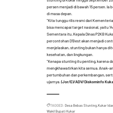
persen menjadi di bawah 15 persen. Ia b
di masa depan.
“Kita tunggu rilis resmi dari Kemente
bisa mencapai target nasional, yaitu 14
Sementara itu, Kepala Dinas P2KB Kuka
percontohan D’Best akan menjadi contoh
menjelaskan, stunting bukan hanya ditent
kesehatan, dan lingkungan.
“Kenapa stunting itu penting, karena
mengkhawatirkan kita semua. Anak-a
pertumbuhan dan perkembangan, serta b
ujarnya.
(Jor/El/ADV/Diskominfo Kuka
TAGGED:
Desa Bebas Stunting
Kukar Id
Wakil Bupati Kukar