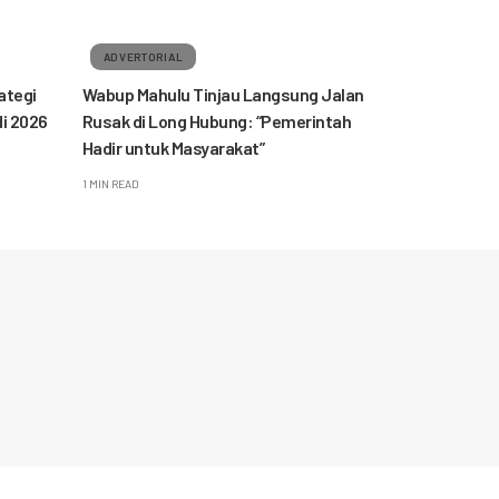
ADVERTORIAL
ategi
Wabup Mahulu Tinjau Langsung Jalan
i 2026
Rusak di Long Hubung: “Pemerintah
Hadir untuk Masyarakat”
1 MIN READ