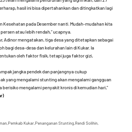
erharap, hasil ini bisa dipertahankan dan ditingkatkan lagi
rian Kesehatan pada Desember nanti. Mudah-mudahan kita
 persen atau lebih rendah,” ucapnya.
r, Adinor mengatakan, tiga desa yang ditetapkan sebagai
 bagi desa-desa dan kelurahan lain di Kukar. Ia
ukan oleh faktor fisik, tetapi juga faktor gizi,
 dampak jangka pendek dan panjangnya cukup
nak yang mengalami stunting akan mengalami gangguan
erisiko mengalami penyakit kronis di kemudian hari,”
r)
aman
Pemkab Kukar
Penanganan Stunting
Rendi Solihin