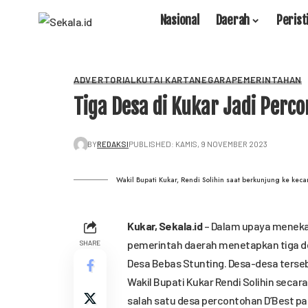
Nasional
Daerah
Perist
ADVERTORIAL
KUTAI KARTANEGARA
PEMERINTAHAN
Tiga Desa di Kukar Jadi Perc
BY
REDAKSI
PUBLISHED: KAMIS, 9 NOVEMBER 2023
Wakil Bupati Kukar, Rendi Solihin saat berkunjung ke keca
Kukar,
Sekala.id
– Dalam upaya menekan
pemerintah daerah menetapkan tiga de
SHARE
Desa Bebas Stunting. Desa-desa terseb
Wakil Bupati Kukar Rendi Solihin sec
salah satu desa percontohan D’Best pa