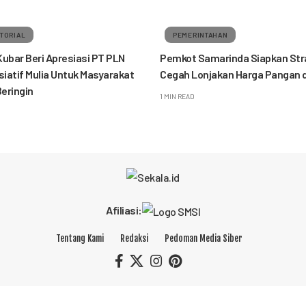
TORIAL
PEMERINTAHAN
Kubar Beri Apresiasi PT PLN
Pemkot Samarinda Siapkan Str
isiatif Mulia Untuk Masyarakat
Cegah Lonjakan Harga Pangan d
eringin
1 MIN READ
Afiliasi:
Tentang Kami
Redaksi
Pedoman Media Siber