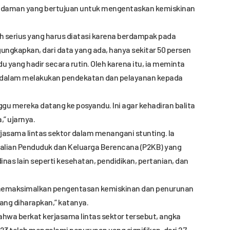
 Idaman yang bertujuan untuk mengentaskan kemiskinan
h serius yang harus diatasi karena berdampak pada
ungkapkan, dari data yang ada, hanya sekitar 50 persen
du yang hadir secara rutin. Oleh karena itu, ia meminta
f dalam melakukan pendekatan dan pelayanan kepada
gu mereka datang ke posyandu. Ini agar kehadiran balita
” ujarnya.
asama lintas sektor dalam menangani stunting. Ia
alian Penduduk dan Keluarga Berencana (P2KB) yang
inas lain seperti kesehatan, pendidikan, pertanian, dan
sa memaksimalkan pengentasan kemiskinan dan penurunan
yang diharapkan,” katanya.
hwa berkat kerjasama lintas sektor tersebut, angka
23 telah mengalami penurunan yang signifikan, dari 27