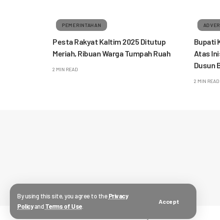
PEMERINTAHAN
ADVER
Pesta Rakyat Kaltim 2025 Ditutup
Bupati 
Meriah, Ribuan Warga Tumpah Ruah
Atas In
Dusun B
2 MIN READ
2 MIN READ
By using this site, you agree to the
Privacy
Accept
Policy
and
Terms of Use
.
© 2023 sekala.id.
PT Sekala Media Klausa.
All Rights Reserved