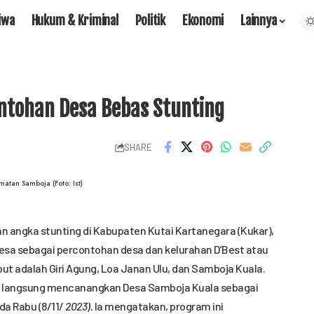
iwa
Hukum & Kriminal
Politik
Ekonomi
Lainnya
ontohan Desa Bebas Stunting
SHARE
matan Samboja (Foto: Ist)
 angka stunting di Kabupaten Kutai Kartanegara (Kukar),
sa sebagai percontohan desa dan kelurahan D’Best atau
ut adalah Giri Agung, Loa Janan Ulu, dan Samboja Kuala.
ara langsung mencanangkan Desa Samboja Kuala sebagai
da Rabu (8/11/
2023).
Ia mengatakan, program ini