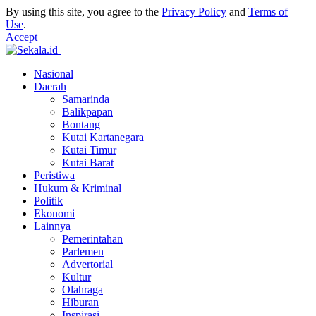
By using this site, you agree to the
Privacy Policy
and
Terms of
Use
.
Accept
Nasional
Daerah
Samarinda
Balikpapan
Bontang
Kutai Kartanegara
Kutai Timur
Kutai Barat
Peristiwa
Hukum & Kriminal
Politik
Ekonomi
Lainnya
Pemerintahan
Parlemen
Advertorial
Kultur
Olahraga
Hiburan
Inspirasi