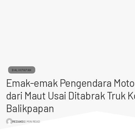
BALIKPAPAN
Emak-emak Pengendara Moto
dari Maut Usai Ditabrak Truk K
Balikpapan
REDAKSI
2 MIN READ