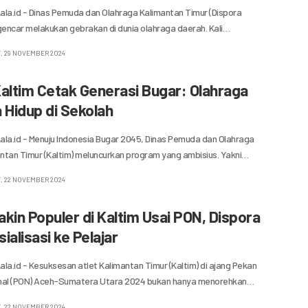
la.id - Dinas Pemuda dan Olahraga Kalimantan Timur (Dispora
gencar melakukan gebrakan di dunia olahraga daerah. Kali…
, 29 NOVEMBER 2024
altim Cetak Generasi Bugar: Olahraga
 Hidup di Sekolah
la.id - Menuju Indonesia Bugar 2045, Dinas Pemuda dan Olahraga
antan Timur (Kaltim) meluncurkan program yang ambisius. Yakni…
, 22 NOVEMBER 2024
kin Populer di Kaltim Usai PON, Dispora
ialisasi ke Pelajar
la.id - Kesuksesan atlet Kalimantan Timur (Kaltim) di ajang Pekan
nal (PON) Aceh-Sumatera Utara 2024 bukan hanya menorehkan…
, 22 NOVEMBER 2024