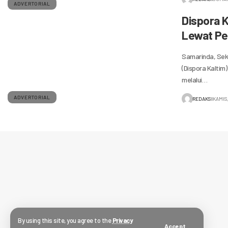
ADVERTORIAL
Dispora 
Lewat Pel
Samarinda, Seka
(Dispora Kaltim
melalui…
ADVERTORIAL
REDAKSI
KAMIS
By using this site, you agree to the
Privacy
Accept