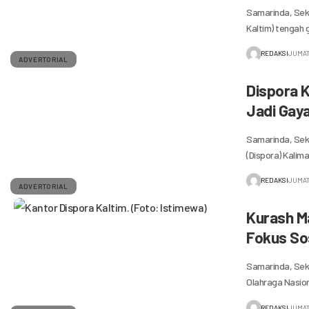
Samarinda, Seka
Kaltim) tengah 
REDAKSI
JUMAT
ADVERTORIAL
Dispora K
Jadi Gaya
Samarinda, Seka
(Dispora) Kalim
REDAKSI
JUMAT
ADVERTORIAL
Kurash Ma
Fokus Sos
Samarinda, Seka
Olahraga Nasio
REDAKSI
JUMAT