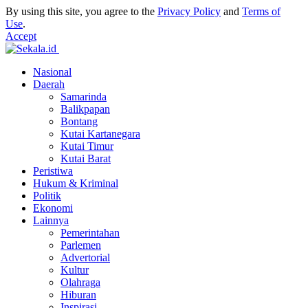
By using this site, you agree to the
Privacy Policy
and
Terms of
Use
.
Accept
Nasional
Daerah
Samarinda
Balikpapan
Bontang
Kutai Kartanegara
Kutai Timur
Kutai Barat
Peristiwa
Hukum & Kriminal
Politik
Ekonomi
Lainnya
Pemerintahan
Parlemen
Advertorial
Kultur
Olahraga
Hiburan
Inspirasi