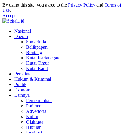
By using this site, you agree to the
Privacy Policy
and
Terms of
Use
.
Accept
Nasional
Daerah
Samarinda
Balikpapan
Bontang
Kutai Kartanegara
Kutai Timur
Kutai Barat
Peristiwa
Hukum & Kriminal
Politik
Ekonomi
Lainnya
Pemerintahan
Parlemen
Advertorial
Kultur
Olahraga
Hiburan
Inspirasi