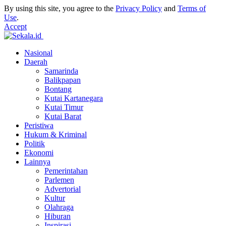
By using this site, you agree to the
Privacy Policy
and
Terms of
Use
.
Accept
Nasional
Daerah
Samarinda
Balikpapan
Bontang
Kutai Kartanegara
Kutai Timur
Kutai Barat
Peristiwa
Hukum & Kriminal
Politik
Ekonomi
Lainnya
Pemerintahan
Parlemen
Advertorial
Kultur
Olahraga
Hiburan
Inspirasi