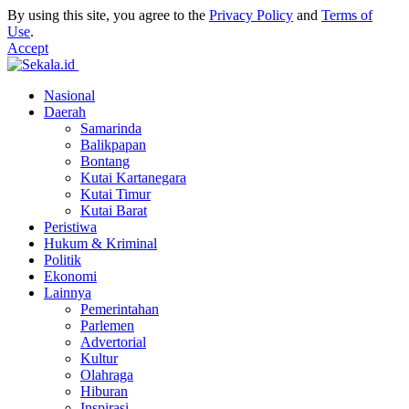
By using this site, you agree to the
Privacy Policy
and
Terms of
Use
.
Accept
Nasional
Daerah
Samarinda
Balikpapan
Bontang
Kutai Kartanegara
Kutai Timur
Kutai Barat
Peristiwa
Hukum & Kriminal
Politik
Ekonomi
Lainnya
Pemerintahan
Parlemen
Advertorial
Kultur
Olahraga
Hiburan
Inspirasi