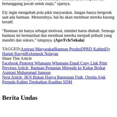
bertanggung jawab untuk maju,” ujarnya.
Ely ingin mengubah pola pikir masyarakat. Jangan hanya bergerak
saat ada bantuan. Menurutnya, hal itu akan membuat mereka kurang
kreatif.
“Bantuan ini hanya sebagai motivasi, mindset harus diubah. Semoga
bantuan ini bermanfaat dan membuat mereka menjadi pribadi yang
mandiri dan sukses,” tutupnya.
(Apr/Fch/Sekala)
TAGGED:
Aspirasi Masyarakat
Bantuan Perahu
DPRD Kaltim
Ely
Hartati Rasyid
Kelompok Nelayan
Share This Article
Facebook
Pinterest
Whatsapp
Whatsapp
Email
Copy Link
Print
Previous Article
Bantuan Pertanian Mengalir ke Kukar Berkat
Aspirasi Muhammad Samsun
Next Article
IKN Bukan Hanya Bangunan Fisik, Otorita Ajak
Pemuda Kaltim Tingkatkan Kualitas SDM
Berita Undas