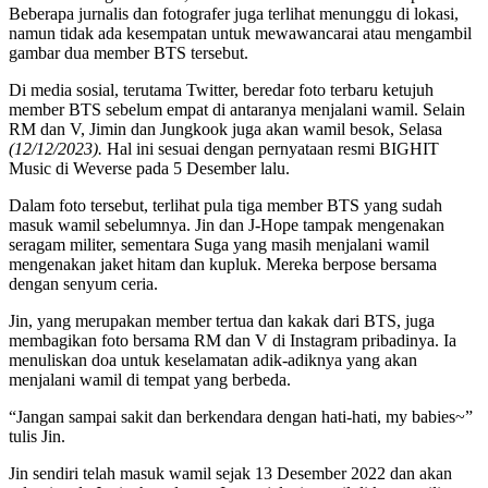
Beberapa jurnalis dan fotografer juga terlihat menunggu di lokasi,
namun tidak ada kesempatan untuk mewawancarai atau mengambil
gambar dua member BTS tersebut.
Di media sosial, terutama Twitter, beredar foto terbaru ketujuh
member BTS sebelum empat di antaranya menjalani wamil. Selain
RM dan V, Jimin dan Jungkook juga akan wamil besok, Selasa
(12/12/2023).
Hal ini sesuai dengan pernyataan resmi BIGHIT
Music di Weverse pada 5 Desember lalu.
Dalam foto tersebut, terlihat pula tiga member BTS yang sudah
masuk wamil sebelumnya. Jin dan J-Hope tampak mengenakan
seragam militer, sementara Suga yang masih menjalani wamil
mengenakan jaket hitam dan kupluk. Mereka berpose bersama
dengan senyum ceria.
Jin, yang merupakan member tertua dan kakak dari BTS, juga
membagikan foto bersama RM dan V di Instagram pribadinya. Ia
menuliskan doa untuk keselamatan adik-adiknya yang akan
menjalani wamil di tempat yang berbeda.
“Jangan sampai sakit dan berkendara dengan hati-hati, my babies~”
tulis Jin.
Jin sendiri telah masuk wamil sejak 13 Desember 2022 dan akan