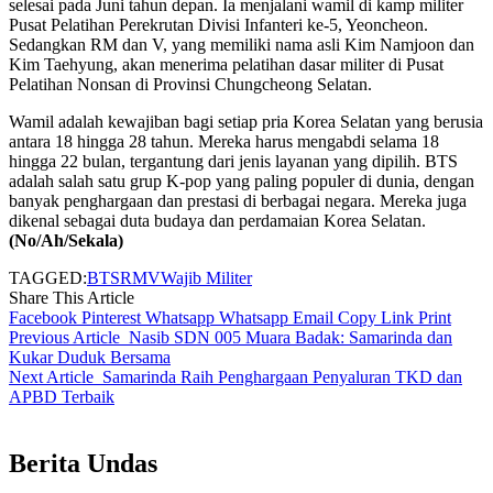
selesai pada Juni tahun depan. Ia menjalani wamil di kamp militer
Pusat Pelatihan Perekrutan Divisi Infanteri ke-5, Yeoncheon.
Sedangkan RM dan V, yang memiliki nama asli Kim Namjoon dan
Kim Taehyung, akan menerima pelatihan dasar militer di Pusat
Pelatihan Nonsan di Provinsi Chungcheong Selatan.
Wamil adalah kewajiban bagi setiap pria Korea Selatan yang berusia
antara 18 hingga 28 tahun. Mereka harus mengabdi selama 18
hingga 22 bulan, tergantung dari jenis layanan yang dipilih. BTS
adalah salah satu grup K-pop yang paling populer di dunia, dengan
banyak penghargaan dan prestasi di berbagai negara. Mereka juga
dikenal sebagai duta budaya dan perdamaian Korea Selatan.
(No/Ah/Sekala)
TAGGED:
BTS
RM
V
Wajib Militer
Share This Article
Facebook
Pinterest
Whatsapp
Whatsapp
Email
Copy Link
Print
Previous Article
Nasib SDN 005 Muara Badak: Samarinda dan
Kukar Duduk Bersama
Next Article
Samarinda Raih Penghargaan Penyaluran TKD dan
APBD Terbaik
Berita Undas