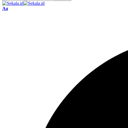
Font
Aa
Resizer