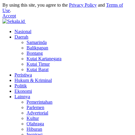
By using this site, you agree to the
Privacy Policy
and
Terms of
Use
.
Accept
Nasional
Daerah
Samarinda
Balikpapan
Bontang
Kutai Kartanegara
Kutai Timur
Kutai Barat
Peristiwa
Hukum & Kriminal
Politik
Ekonomi
Lainnya
Pemerintahan
Parlemen
Advertorial
Kultur
Olahraga
Hiburan
Inspirasi