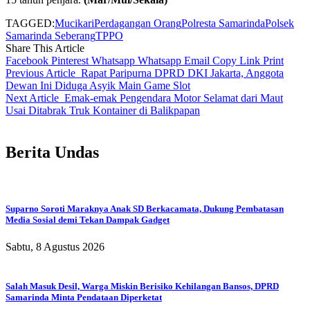
TAGGED:
Mucikari
Perdagangan Orang
Polresta Samarinda
Polsek
Samarinda Seberang
TPPO
Share This Article
Facebook
Pinterest
Whatsapp
Whatsapp
Email
Copy Link
Print
Previous Article
Rapat Paripurna DPRD DKI Jakarta, Anggota
Dewan Ini Diduga Asyik Main Game Slot
Next Article
Emak-emak Pengendara Motor Selamat dari Maut
Usai Ditabrak Truk Kontainer di Balikpapan
Berita Undas
Suparno Soroti Maraknya Anak SD Berkacamata, Dukung Pembatasan
Media Sosial demi Tekan Dampak Gadget
Sabtu, 8 Agustus 2026
Salah Masuk Desil, Warga Miskin Berisiko Kehilangan Bansos, DPRD
Samarinda Minta Pendataan Diperketat