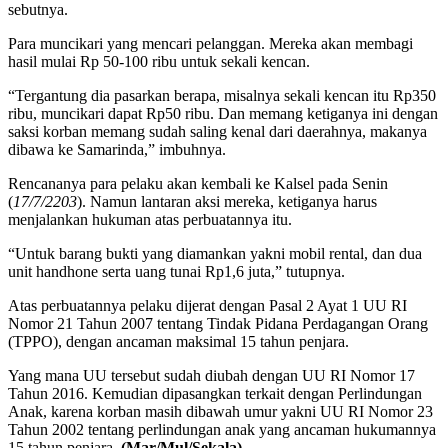
sebutnya.
Para muncikari yang mencari pelanggan. Mereka akan membagi
hasil mulai Rp 50-100 ribu untuk sekali kencan.
“Tergantung dia pasarkan berapa, misalnya sekali kencan itu Rp350
ribu, muncikari dapat Rp50 ribu. Dan memang ketiganya ini dengan
saksi korban memang sudah saling kenal dari daerahnya, makanya
dibawa ke Samarinda,” imbuhnya.
Rencananya para pelaku akan kembali ke Kalsel pada Senin
(
17/7/2203
). Namun lantaran aksi mereka, ketiganya harus
menjalankan hukuman atas perbuatannya itu.
“Untuk barang bukti yang diamankan yakni mobil rental, dan dua
unit handhone serta uang tunai Rp1,6 juta,” tutupnya.
Atas perbuatannya pelaku dijerat dengan Pasal 2 Ayat 1 UU RI
Nomor 21 Tahun 2007 tentang Tindak Pidana Perdagangan Orang
(TPPO), dengan ancaman maksimal 15 tahun penjara.
Yang mana UU tersebut sudah diubah dengan UU RI Nomor 17
Tahun 2016. Kemudian dipasangkan terkait dengan Perlindungan
Anak, karena korban masih dibawah umur yakni UU RI Nomor 23
Tahun 2002 tentang perlindungan anak yang ancaman hukumannya
15 tahun penjara.
(Mar/Mul/Sekala)