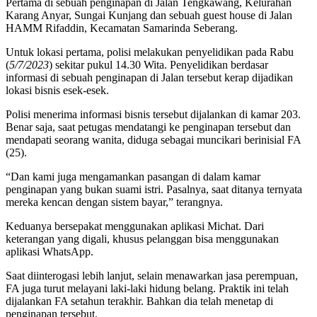
Pertama di sebuah penginapan di Jalan Tengkawang, Kelurahan
Karang Anyar, Sungai Kunjang dan sebuah guest house di Jalan
HAMM Rifaddin, Kecamatan Samarinda Seberang.
Untuk lokasi pertama, polisi melakukan penyelidikan pada Rabu
(
5/7/2023
) sekitar pukul 14.30 Wita. Penyelidikan berdasar
informasi di sebuah penginapan di Jalan tersebut kerap dijadikan
lokasi bisnis esek-esek.
Polisi menerima informasi bisnis tersebut dijalankan di kamar 203.
Benar saja, saat petugas mendatangi ke penginapan tersebut dan
mendapati seorang wanita, diduga sebagai muncikari berinisial FA
(25).
“Dan kami juga mengamankan pasangan di dalam kamar
penginapan yang bukan suami istri. Pasalnya, saat ditanya ternyata
mereka kencan dengan sistem bayar,” terangnya.
Keduanya bersepakat menggunakan aplikasi Michat. Dari
keterangan yang digali, khusus pelanggan bisa menggunakan
aplikasi WhatsApp.
Saat diinterogasi lebih lanjut, selain menawarkan jasa perempuan,
FA juga turut melayani laki-laki hidung belang. Praktik ini telah
dijalankan FA setahun terakhir. Bahkan dia telah menetap di
penginapan tersebut.