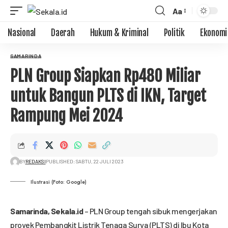
Aa
Nasional
Daerah
Hukum & Kriminal
Politik
Ekonomi
SAMARINDA
PLN Group Siapkan Rp480 Miliar
untuk Bangun PLTS di IKN, Target
Rampung Mei 2024
BY
REDAKSI
PUBLISHED: SABTU, 22 JULI 2023
Ilustrasi (Foto: Google)
Samarinda,
Sekala.id
– PLN Group tengah sibuk mengerjakan
proyek Pembangkit Listrik Tenaga Surya (PLTS) di Ibu Kota