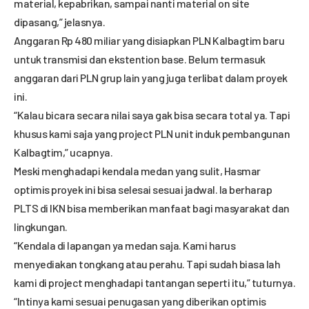
material, kepabrikan, sampai nanti material on site
dipasang,” jelasnya.
Anggaran Rp 480 miliar yang disiapkan PLN Kalbagtim baru
untuk transmisi dan ekstention base. Belum termasuk
anggaran dari PLN grup lain yang juga terlibat dalam proyek
ini.
“Kalau bicara secara nilai saya gak bisa secara total ya. Tapi
khusus kami saja yang project PLN unit induk pembangunan
Kalbagtim,” ucapnya.
Meski menghadapi kendala medan yang sulit, Hasmar
optimis proyek ini bisa selesai sesuai jadwal. Ia berharap
PLTS di IKN bisa memberikan manfaat bagi masyarakat dan
lingkungan.
“Kendala di lapangan ya medan saja. Kami harus
menyediakan tongkang atau perahu. Tapi sudah biasa lah
kami di project menghadapi tantangan seperti itu,” tuturnya.
“Intinya kami sesuai penugasan yang diberikan optimis