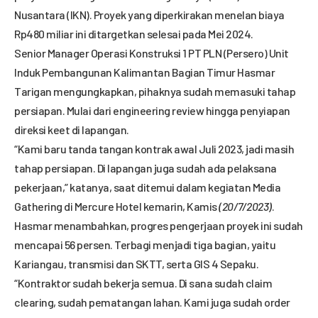
Nusantara (IKN). Proyek yang diperkirakan menelan biaya
Rp480 miliar ini ditargetkan selesai pada Mei 2024.
Senior Manager Operasi Konstruksi 1 PT PLN (Persero) Unit
Induk Pembangunan Kalimantan Bagian Timur Hasmar
Tarigan mengungkapkan, pihaknya sudah memasuki tahap
persiapan. Mulai dari engineering review hingga penyiapan
direksi keet di lapangan.
“Kami baru tanda tangan kontrak awal Juli 2023, jadi masih
tahap persiapan. Di lapangan juga sudah ada pelaksana
pekerjaan,” katanya, saat ditemui dalam kegiatan Media
Gathering di Mercure Hotel kemarin, Kamis
(20/7/2023)
.
Hasmar menambahkan, progres pengerjaan proyek ini sudah
mencapai 56 persen. Terbagi menjadi tiga bagian, yaitu
Kariangau, transmisi dan SKTT, serta GIS 4 Sepaku.
“Kontraktor sudah bekerja semua. Di sana sudah claim
clearing, sudah pematangan lahan. Kami juga sudah order