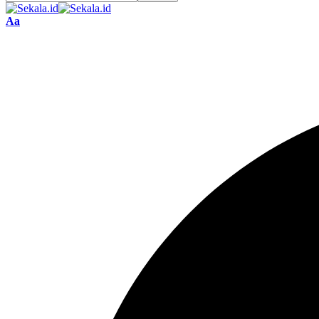
Font
Aa
Resizer