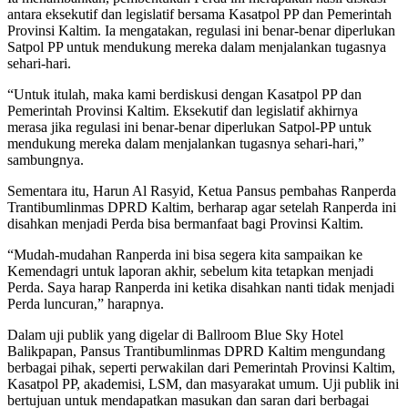
antara eksekutif dan legislatif bersama Kasatpol PP dan Pemerintah
Provinsi Kaltim. Ia mengatakan, regulasi ini benar-benar diperlukan
Satpol PP untuk mendukung mereka dalam menjalankan tugasnya
sehari-hari.
“Untuk itulah, maka kami berdiskusi dengan Kasatpol PP dan
Pemerintah Provinsi Kaltim. Eksekutif dan legislatif akhirnya
merasa jika regulasi ini benar-benar diperlukan Satpol-PP untuk
mendukung mereka dalam menjalankan tugasnya sehari-hari,”
sambungnya.
Sementara itu, Harun Al Rasyid, Ketua Pansus pembahas Ranperda
Trantibumlinmas DPRD Kaltim, berharap agar setelah Ranperda ini
disahkan menjadi Perda bisa bermanfaat bagi Provinsi Kaltim.
“Mudah-mudahan Ranperda ini bisa segera kita sampaikan ke
Kemendagri untuk laporan akhir, sebelum kita tetapkan menjadi
Perda. Saya harap Ranperda ini ketika disahkan nanti tidak menjadi
Perda luncuran,” harapnya.
Dalam uji publik yang digelar di Ballroom Blue Sky Hotel
Balikpapan, Pansus Trantibumlinmas DPRD Kaltim mengundang
berbagai pihak, seperti perwakilan dari Pemerintah Provinsi Kaltim,
Kasatpol PP, akademisi, LSM, dan masyarakat umum. Uji publik ini
bertujuan untuk mendapatkan masukan dan saran dari berbagai