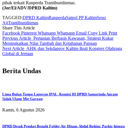
pihak terkait Ranperda Trantibumlinmas.
(Jor/El/ADV/DPRD Kaltim)
TAGGED:
DPRD Kaltim
Ranperda
Satpol PP Kaltim
Seno
Aji
Trantibumlinmas
Share This Article
Facebook
Pinterest
Whatsapp
Whatsapp
Email
Copy Link
Print
Previous Article
Pertanian Berbasis Kawasan, Strategi Kukar
Meningkatkan Nilai Tambah dan Ketahanan Pangan
Next Article
AHK dan Sekdaprov Kaltim Ikuti Kongres Olahraga
Global di Jerman
Berita Undas
Lima Bulan Tanpa Laporan IPAL, Komisi III DPRD Samarinda Ancam
Sidak Ulang Mie Gacoan
Kamis, 6 Agustus 2026
DPRD Desak Pemkot Benahi Folder Air Hitam, Abdul Rohim: Parkir hingga