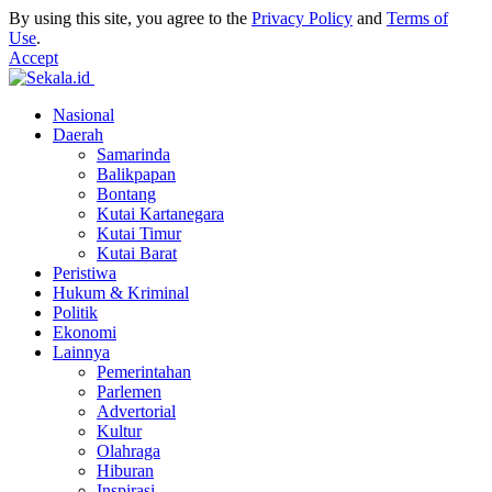
By using this site, you agree to the
Privacy Policy
and
Terms of
Use
.
Accept
Nasional
Daerah
Samarinda
Balikpapan
Bontang
Kutai Kartanegara
Kutai Timur
Kutai Barat
Peristiwa
Hukum & Kriminal
Politik
Ekonomi
Lainnya
Pemerintahan
Parlemen
Advertorial
Kultur
Olahraga
Hiburan
Inspirasi