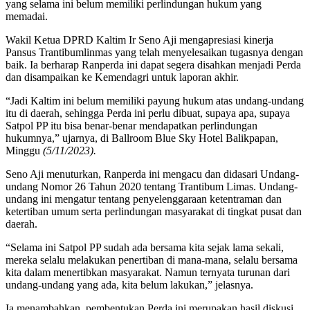
yang selama ini belum memiliki perlindungan hukum yang
memadai.
Wakil Ketua DPRD Kaltim Ir Seno Aji mengapresiasi kinerja
Pansus Trantibumlinmas yang telah menyelesaikan tugasnya dengan
baik. Ia berharap Ranperda ini dapat segera disahkan menjadi Perda
dan disampaikan ke Kemendagri untuk laporan akhir.
“Jadi Kaltim ini belum memiliki payung hukum atas undang-undang
itu di daerah, sehingga Perda ini perlu dibuat, supaya apa, supaya
Satpol PP itu bisa benar-benar mendapatkan perlindungan
hukumnya,” ujarnya, di Ballroom Blue Sky Hotel Balikpapan,
Minggu
(5/11/2023).
Seno Aji menuturkan, Ranperda ini mengacu dan didasari Undang-
undang Nomor 26 Tahun 2020 tentang Trantibum Limas. Undang-
undang ini mengatur tentang penyelenggaraan ketentraman dan
ketertiban umum serta perlindungan masyarakat di tingkat pusat dan
daerah.
“Selama ini Satpol PP sudah ada bersama kita sejak lama sekali,
mereka selalu melakukan penertiban di mana-mana, selalu bersama
kita dalam menertibkan masyarakat. Namun ternyata turunan dari
undang-undang yang ada, kita belum lakukan,” jelasnya.
Ia menambahkan, pembentukan Perda ini merupakan hasil diskusi