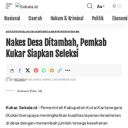
Aa
Nasional
Daerah
Hukum & Kriminal
Politik
Ekonomi
ADVERTORIAL
KUTAI KARTANEGARA
PEMERINTAHAN
Nakes Desa Ditambah, Pemkab
Kukar Siapkan Seleksi
BY
REDAKSI
PUBLISHED: KAMIS, 2 NOVEMBER 2023
Ilustraso (Foto: Ist)
Kukar,
Sekala.id
– Pemerintah Kabupaten Kutai Kartanegara
(Kukar) berupaya meningkatkan kualitas layanan kesehatan
di desa dengan menambah jumlah tenaga kesehatan