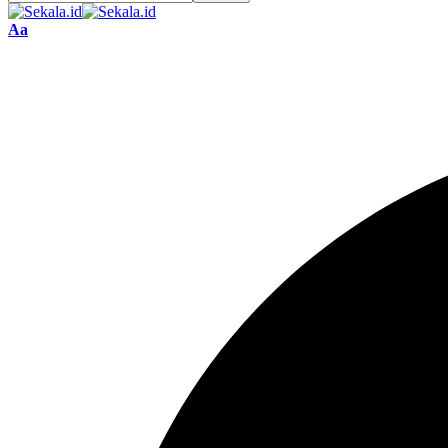
Font
Aa
Resizer