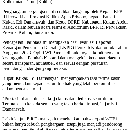
Kalimantan Timur (Kaltim).
Penghargaan bergengsi ini diserahkan langsung oleh Kepala BPK
RI Perwakilan Provinsi Kaltim, Agus Priyono, kepada Bupati
Kukar, Edi Damansyah, dan Ketua DPRD Kabupaten Kukar, Abdul
Rasid, dalam sebuah acara resmi di Auditorium BPK RI Perwakilan
Provinsi Kaltim, Samarinda.
Pencapaian luar biasa ini merupakan hasil evaluasi Laporan
Keuangan Pemerintah Daerah (LKPD) Pemkab Kukar untuk Tahun
Anggaran 2023. Opini WTP menjadi bukti nyata komitmen dan
kesungguhan Pemkab Kukar dalam mengelola keuangan daerah
secara transparan, akuntabel, dan sesuai dengan peraturan
perundang-undangan yang berlaku.
Bupati Kukar, Edi Damansyah, menyampaikan rasa terima kasih
yang mendalam kepada seluruh pihak yang telah berkontribusi
dalam pencapaian ini.
“Prestasi ini adalah hasil kerja keras dan dedikasi seluruh tim.
Terima kasih kepada semua yang telah berkontribusi,” ujar Edi
Damansyah.
Lebih lanjut, Edi Damansyah menekankan bahwa opini WTP ini
bukan hanya sebuah penghargaan, tetapi juga menjadi pendorong
semangat bagi Pemkab Kukar untuk terus meningkatkan kinerja dan