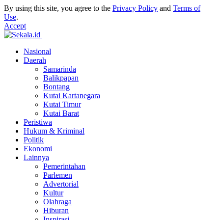
By using this site, you agree to the
Privacy Policy
and
Terms of
Use
.
Accept
Nasional
Daerah
Samarinda
Balikpapan
Bontang
Kutai Kartanegara
Kutai Timur
Kutai Barat
Peristiwa
Hukum & Kriminal
Politik
Ekonomi
Lainnya
Pemerintahan
Parlemen
Advertorial
Kultur
Olahraga
Hiburan
Inspirasi