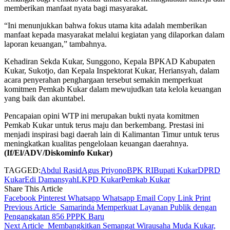
memberikan manfaat nyata bagi masyarakat.
“Ini menunjukkan bahwa fokus utama kita adalah memberikan
manfaat kepada masyarakat melalui kegiatan yang dilaporkan dalam
laporan keuangan,” tambahnya.
Kehadiran Sekda Kukar, Sunggono, Kepala BPKAD Kabupaten
Kukar, Sukotjo, dan Kepala Inspektorat Kukar, Heriansyah, dalam
acara penyerahan penghargaan tersebut semakin memperkuat
komitmen Pemkab Kukar dalam mewujudkan tata kelola keuangan
yang baik dan akuntabel.
Pencapaian opini WTP ini merupakan bukti nyata komitmen
Pemkab Kukar untuk terus maju dan berkembang. Prestasi ini
menjadi inspirasi bagi daerah lain di Kalimantan Timur untuk terus
meningkatkan kualitas pengelolaan keuangan daerahnya.
(If/El/ADV/Diskominfo Kukar)
TAGGED:
Abdul Rasid
Agus Priyono
BPK RI
Bupati Kukar
DPRD
Kukar
Edi Damansyah
LKPD Kukar
Pemkab Kukar
Share This Article
Facebook
Pinterest
Whatsapp
Whatsapp
Email
Copy Link
Print
Previous Article
Samarinda Memperkuat Layanan Publik dengan
Pengangkatan 856 PPPK Baru
Next Article
Membangkitkan Semangat Wirausaha Muda Kukar,