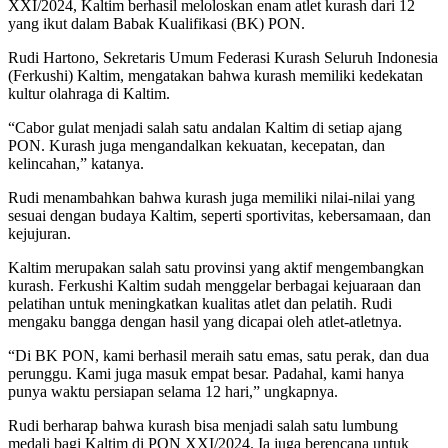
XXI/2024, Kaltim berhasil meloloskan enam atlet kurash dari 12
yang ikut dalam Babak Kualifikasi (BK) PON.
Rudi Hartono, Sekretaris Umum Federasi Kurash Seluruh Indonesia
(Ferkushi) Kaltim, mengatakan bahwa kurash memiliki kedekatan
kultur olahraga di Kaltim.
“Cabor gulat menjadi salah satu andalan Kaltim di setiap ajang
PON. Kurash juga mengandalkan kekuatan, kecepatan, dan
kelincahan,” katanya.
Rudi menambahkan bahwa kurash juga memiliki nilai-nilai yang
sesuai dengan budaya Kaltim, seperti sportivitas, kebersamaan, dan
kejujuran.
Kaltim merupakan salah satu provinsi yang aktif mengembangkan
kurash. Ferkushi Kaltim sudah menggelar berbagai kejuaraan dan
pelatihan untuk meningkatkan kualitas atlet dan pelatih. Rudi
mengaku bangga dengan hasil yang dicapai oleh atlet-atletnya.
“Di BK PON, kami berhasil meraih satu emas, satu perak, dan dua
perunggu. Kami juga masuk empat besar. Padahal, kami hanya
punya waktu persiapan selama 12 hari,” ungkapnya.
Rudi berharap bahwa kurash bisa menjadi salah satu lumbung
medali bagi Kaltim di PON XXI/2024. Ia juga berencana untuk