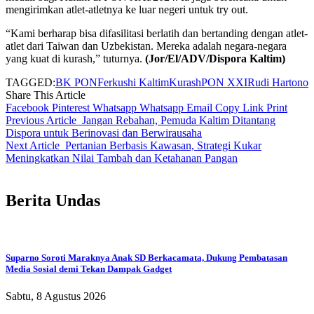
mengirimkan atlet-atletnya ke luar negeri untuk try out.
“Kami berharap bisa difasilitasi berlatih dan bertanding dengan atlet-
atlet dari Taiwan dan Uzbekistan. Mereka adalah negara-negara
yang kuat di kurash,” tuturnya.
(Jor/El/ADV/Dispora Kaltim)
TAGGED:
BK PON
Ferkushi Kaltim
Kurash
PON XXI
Rudi Hartono
Share This Article
Facebook
Pinterest
Whatsapp
Whatsapp
Email
Copy Link
Print
Previous Article
Jangan Rebahan, Pemuda Kaltim Ditantang
Dispora untuk Berinovasi dan Berwirausaha
Next Article
Pertanian Berbasis Kawasan, Strategi Kukar
Meningkatkan Nilai Tambah dan Ketahanan Pangan
Berita Undas
Suparno Soroti Maraknya Anak SD Berkacamata, Dukung Pembatasan
Media Sosial demi Tekan Dampak Gadget
Sabtu, 8 Agustus 2026