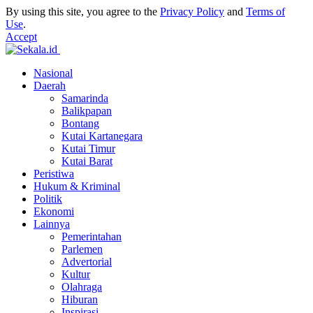
By using this site, you agree to the
Privacy Policy
and
Terms of
Use
.
Accept
Nasional
Daerah
Samarinda
Balikpapan
Bontang
Kutai Kartanegara
Kutai Timur
Kutai Barat
Peristiwa
Hukum & Kriminal
Politik
Ekonomi
Lainnya
Pemerintahan
Parlemen
Advertorial
Kultur
Olahraga
Hiburan
Inspirasi