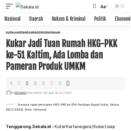
Aa
Nasional
Daerah
Hukum & Kriminal
Politik
Ekonomi
KUTAI KARTANEGARA
PEMERINTAHAN
Kukar Jadi Tuan Rumah HKG-PKK
ke-51 Kaltim, Ada Lomba dan
Pameran Produk UMKM
BY
REDAKSI
PUBLISHED: SELASA, 18 JULI 2023
Suasana rapat persiapan HKG-PKK ke-51di Pendopo Bupati Kukar, Selasa
(18/7/2023). (Foto: Istimewa)
Tenggarong,
Sekala.id
– Kutai Kartanegara (Kukar) siap