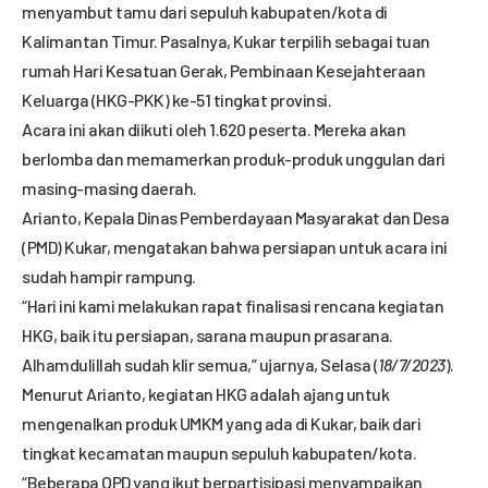
menyambut tamu dari sepuluh kabupaten/kota di
Kalimantan Timur. Pasalnya, Kukar terpilih sebagai tuan
rumah Hari Kesatuan Gerak, Pembinaan Kesejahteraan
Keluarga (HKG-PKK) ke-51 tingkat provinsi.
Acara ini akan diikuti oleh 1.620 peserta. Mereka akan
berlomba dan memamerkan produk-produk unggulan dari
masing-masing daerah.
Arianto, Kepala Dinas Pemberdayaan Masyarakat dan Desa
(PMD) Kukar, mengatakan bahwa persiapan untuk acara ini
sudah hampir rampung.
“Hari ini kami melakukan rapat finalisasi rencana kegiatan
HKG, baik itu persiapan, sarana maupun prasarana.
Alhamdulillah sudah klir semua,” ujarnya, Selasa (
18/7/2023
).
Menurut Arianto, kegiatan HKG adalah ajang untuk
mengenalkan produk UMKM yang ada di Kukar, baik dari
tingkat kecamatan maupun sepuluh kabupaten/kota.
“Beberapa OPD yang ikut berpartisipasi menyampaikan